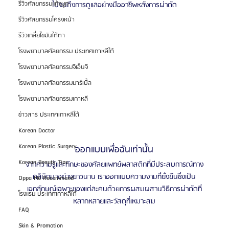
รีวิวศัลยกรรมแก้จมูก
ไปจนถึงการดูแลอย่างมืออาชีพหลังการผ่าตัด
รีวิวศัลยกรรมโครงหน้า
รีวิวเกลี่ยไขมันใต้ตา
โรงพยาบาลศัลยกรรม ประเทศเกาหลีใต้
โรงพยาบาลศัลยกรรมจีเอ็นจี
โรงพยาบาลศัลยกรรมมาร์เบิ้ล
โรงพยาบาลศัลยกรรมเกาหลี
ข่าวสาร ประเทศเกาหลีใต้
Korean Doctor
Korean Plastic Surgery
ออกแบบเพื่อฉันเท่านั้น
Korean Beauty Tips
จากความรู้และทักษะของศัลยแพทย์พลาสติกที่มีประสบการณ์ทาง
คลินิกมาอย่างยาวนาน เราออกแบบความงามที่ยั่งยืนซึ่งเป็น
Oppa Me Recommend
เอกลักษณ์เฉพาะของแต่ละคนด้วยการผสมผสานวิธีการผ่าตัดที่
โรงแรม ประเทศเกาหลีใต้
หลากหลายและวัสดุที่เหมาะสม
FAQ
Skin & Promotion