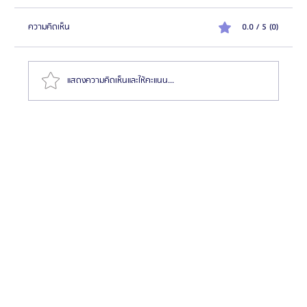
ความคิดเห็น
0.0 / 5 (0)
แสดงความคิดเห็นและให้คะแนน...
HemaPure โปรแกรมฟอกเลือดเกาหลี ฟื้นฟูเซลล์และ
สุขภาพลึก