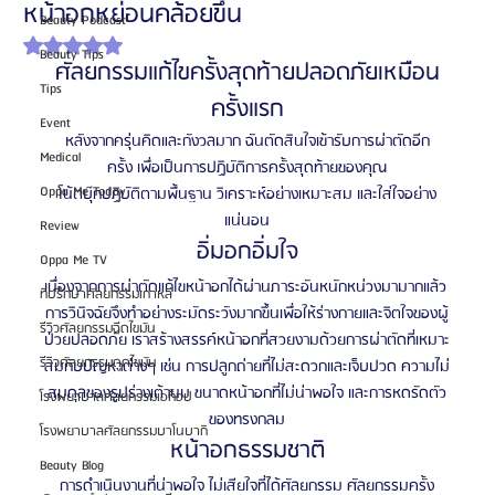
หน้าอกหย่อนคล้อยขึ้น
Beauty Podcast
ได้รับ NaN เต็ม 5 ดาว
Beauty Tips
ศัลยกรรมแก้ไขครั้งสุดท้ายปลอดภัยเหมือน
Tips
ครั้งแรก
Event
หลังจากครุ่นคิดและกังวลมาก ฉันตัดสินใจเข้ารับการผ่าตัดอีก
Medical
ครั้ง เพื่อเป็นการปฏิบัติการครั้งสุดท้ายของคุณ
Oppa Me Today
โน้ตบุ๊กปฏิบัติตามพื้นฐาน วิเคราะห์อย่างเหมาะสม และใส่ใจอย่าง
แน่นอน
Review
อิ่มอกอิ่มใจ
Oppa Me TV
เนื่องจากการผ่าตัดแก้ไขหน้าอกได้ผ่านภาระอันหนักหน่วงมามากแล้ว 
ที่ปรึกษาศัลยกรรมเกาหลี
การวินิจฉัยจึงทำอย่างระมัดระวังมากขึ้นเพื่อให้ร่างกายและจิตใจของผู้
รีวิวศัลยกรรมฉีดไขมัน
ป่วยปลอดภัย เราสร้างสรรค์หน้าอกที่สวยงามด้วยการผ่าตัดที่เหมาะ
รีวิวศัลยกรรมดูดไขมัน
สมกับปัญหาต่างๆ เช่น การปลูกถ่ายที่ไม่สะดวกและเจ็บปวด ความไม่
สมดุลของรูปร่างเต้านม ขนาดหน้าอกที่ไม่น่าพอใจ และการหดรัดตัว
โรงพยาบาลศัลยกรรมเอท็อป
ของทรงกลม
โรงพยาบาลศัลยกรรมบาโนบากิ
หน้าอกธรรมชาติ
Beauty Blog
การดำเนินงานที่น่าพอใจ ไม่เสียใจที่ได้ศัลยกรรม ศัลยกรรมครั้ง