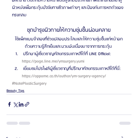
อัลตราซาวนด์ที่มีความหนาแน่นสูงที่มีประสิทธิภาพจะแทรกซึมเข้าสู่
ผิวหนังเพื่อกระตุ้นปัจจัยทางชีวภาพต่างๆ และป้องกันการหดตัวของ
ทรงกลม
ชุดบำรุงผิวกายให้ความชุ่มชื้นผ่อนคลาย
ใช้แพ็คแบบจำลองที่ช่วยปลอบประโลมและให้ความชุ่มชื้นแก่หน้าอก
ด้วยความรู้สึกเย็นและบวมอันเนื่องมาจากการกระตุ้น 
 ปรึกษาผู้เชี่ยวชาญศัลยกรรมเกาหลีได้ที่ LINE Official: 
https://page.line.me/ymsurgery.yumi 
 เยี่ยมชมโปรไฟล์ผู้เชี่ยวชาญที่ปรึกษาศัลยกรรมเกาหลีได้ที่นี่: 
https://oppame.co.th/author/ym-surgery-agency/ 
#NotePlasticSurgery
Beauty Tips