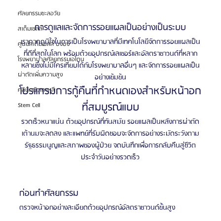
ศัลยกรรมชะลอวัย
การดูแลและจัดการรอยแผลเป็นอย่างเป็นระบบ
สเต็มเซลล์
เราภาคภูมิใจในการเป็นโรงพยาบาลที่มีเทคโนโลยีจัดการรอยแผลเป็น
ศูนย์สเต็มเซลล์ บงบง
ที่ดีที่สุดในโลก พร้อมด้วยอุปกรณ์เลเซอร์และอัลตราซาวนด์ที่หลาก
โรงพยาบาลศัลยกรรมเอโตน
หลายซึ่งไม่มีใครเทียบได้กับโรงพยาบาลอื่นๆ และจัดการรอยแผลเป็น
ผ่าตัดเพิ่มความสูง
อย่างเข้มข้น
โปรแกรมการกู้คืนที่กำหนดเองสำหรับหน้าอก
คลินิกผิวเกาหลี
ที่สมบูรณ์แบบ
Stem Cell
รวดเร็วหนาแน่น ด้วยอุปกรณ์ที่ทันสมัย ​​รอยแผลเป็นหลังการผ่าตัด
เต้านมจะลดลง และแพทย์ที่รับผิดชอบจะจัดการอย่างระมัดระวังตาม
รัฐธรรมนูญและสภาพของผู้ป่วย จดบันทึกเพื่อการกลับคืนสู่ชีวิต
ประจำวันอย่างรวดเร็ว
ก่อนทำศัลยกรรม
ตรวจหน้าอกอย่างละเอียดด้วยอุปกรณ์อัลตราซาวนด์ขั้นสูง