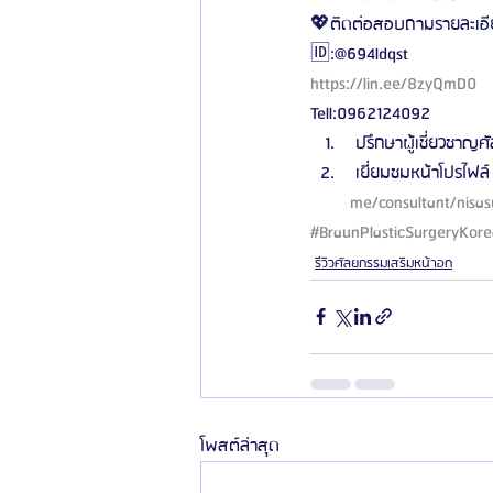
💖ติดต่อสอบถามรายละเอียด
🆔:@694ldqst
https://lin.ee/8zyQmD0
Tell:0962124092 
 ปรึกษาผู้เชี่ยวชาญศั
 เยี่ยมชมหน้าโปรไฟล์ 
me/consultant/nisas
#BraunPlasticSurgeryKor
รีวิวศัลยกรรมเสริมหน้าอก
โพสต์ล่าสุด