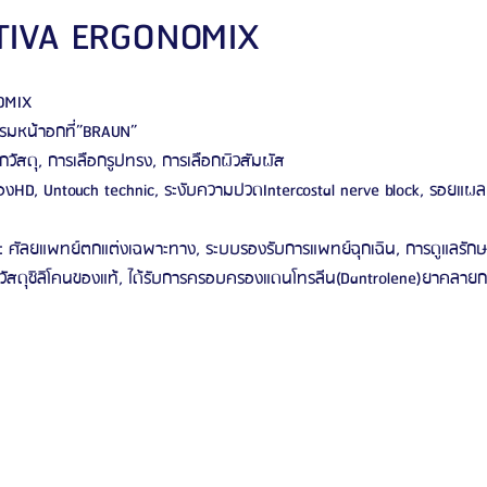
TIVA ERGONOMIX
ัลยกรรมจีเอ็นจี
โรงพยาบาลศัลยกรรมอิมเมจอัพ
โรงพยาบาลศัลยกรรมเจดับเบ
OMIX
รมหน้าอกที่”BRAUN”
อกวัสดุ, การเลือกรูปทรง, การเลือกผิวสัมผัส
รรมมาอิน
โรงพยาบาลศัลยกรรมนานะ
โรงพยาบาลศัลยกรรมรูบี
Certif
้องHD, Untouch technic, ระงับความปวดIntercostal nerve block, รอยแผลเ
n : ศัลยแพทย์ตกแต่งเฉพาะทาง, ระบบรองรับการแพทย์ฉุกเฉิน, การดูแลรั
รีวิวดูดไขมันหน้า
รีวิวดูดไขมันเหนียง
้วัสดุซิลิโคนของแท้, ได้รับการครอบครองแดนโทรลีน(Dantrolene)ยาคลายกล