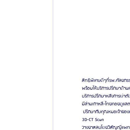
สิทธิพิเศษดีๆที่รพ.ศัลยกร
พร้อมให้บริการปรึกษาด้านค
บริการปรึกษาหลังการผ่าตั
มีล่ามเกาหลี-ไทยคอยดูแ
 ปรึกษากับคุณหมอเจ้าของเ
3D-CT Scan
วางยาสลบโดยวิสัญญีแพทย์