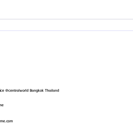
รีวิว ศัลยกรรมหน้าอกเพื่ออาชีพนาง
รีวิวเ
แบบ โรงพยาบาลศัลยกรรมบราวน์ (
ให้มั่
Braun Plastic Surgery )
EPIC P
ice @centralworld Bangkok Thailand
ame
ame.com