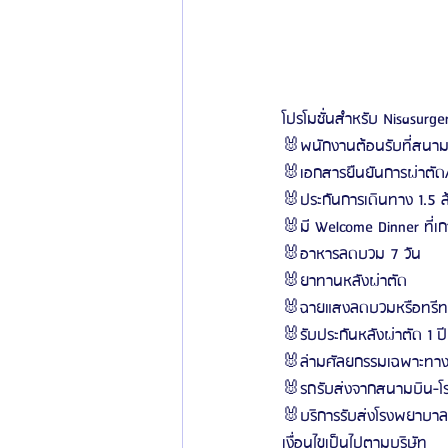
โปรโมชั่นสำหรับ Nisasurg
🐰พนักงานต้อนรับที่สนาม
🐰เอกสารยืนยันการผ่าตัด
🐰ประกันการเดินทาง 1.5 
🐰มี Welcome Dinner ที่เก
🐰อาหารลดบวม 7 วัน
🐰ยาทานหลังผ่าตัด
🐰ฉายแสงลดบวมหรือทรีทเ
🐰รับประกันหลังผ่าตัด 1 ปี
🐰ล่ามศัลยกรรมเฉพาะทาง
🐰รถรับส่งจากสนามบิน-โ
🐰บริการรับส่งโรงพยาบาล
เงื่อนไขเป็นไปตามบริษัท