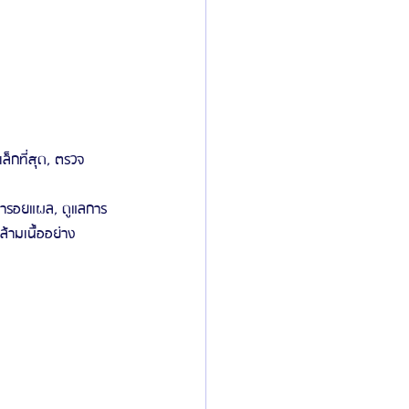
ิลยู
โรงพยาบาลศัลยกรรมมาร์เบิ้ล
ied Consultant
คู่มือศัลยกรรม
ล็กที่สุด, ตรวจ
กษารอยแผล, ดูแลการ
้ามเนื้ออย่าง