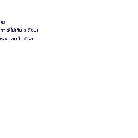
ไหม
เกาหลีไม่เกิน 3เดือน)
ับรองแพทย์จากรพ.