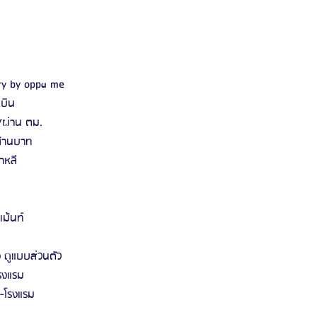
ery by oppa me
บิน
/ผ่าน ตม.
ล้านบาท
าหลี
ม้นท์
 ดูแบบส่วนตัว
รงแรม
-โรงแรม