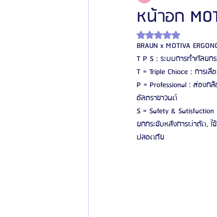
หน้าอก MO
ได้รับ NaN เต็ม 5 ดาว
โรงพยาบาลศัลยกรรมเฟรช
โรงพยาบาลศ
BRAUN x MOTIVA ERGON
T P S : ระบบการทำศัลยกร
T = Triple Chioce : การเลื
รีวิวศัลยกรรมผู้ชาย
โรงพยาบาลศัลยก
P = Professional : ส่องกล
อัลตราซาวนด์
S = Safety & Satisfactio
ข่าวสารศัลยกรรมเกาหลี
รีวิวดูดไขมัน
ยกกระชับหลังการผ่าตัด, ใช
ปลอดภัย