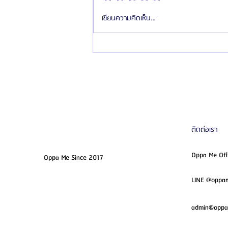
รีวิว: ศัลยกรรมเสริมหน้าอก แก้อกแฟบ
เขียนความคิดเห็น…
เป็นอกฟู | โรงพยาบาลศัลยกรรมวอน
จิน (Wonjin Plastic Surgery)
ติดต่อเรา
Oppa Me Off
Oppa Me Since 2017
LINE @opp
admin@opp