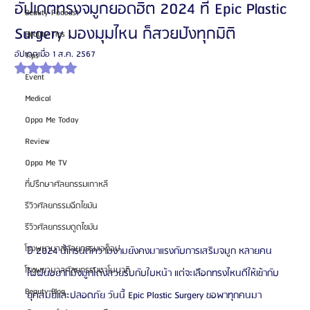
อัปเดตทรงจมูกยอดฮิต 2024 ที่ Epic Plastic
Beauty Podcast
Surgery มองมุมไหน ก็สวยปังทุกมิติ
Beauty Tips
อัปเดตเมื่อ
1 ส.ค. 2567
Tips
ได้รับ NaN เต็ม 5 ดาว
Event
Medical
Oppa Me Today
Review
Oppa Me TV
ที่ปรึกษาศัลยกรรมเกาหลี
รีวิวศัลยกรรมฉีดไขมัน
รีวิวศัลยกรรมดูดไขมัน
โรงพยาบาลศัลยกรรมเอท็อป
ปี 2024 นี้เทรนด์ความงามยังคงมาแรงกับการเสริมจมูก หลายคน
โรงพยาบาลศัลยกรรมบาโนบากิ
ใฝ่ฝันอยากมีจมูกโด่งสวยรับกับใบหน้า แต่จะเลือกทรงไหนดีให้เข้ากับ
Beauty Blog
ยุคสมัยและปลอดภัย วันนี้ Epic Plastic Surgery ขอพาทุกคนมา