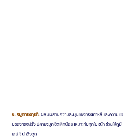
6. จมูกทรงตุรกี: 
ผสมผสานความละมุนของทรงเกาหลี และความแซ่
บของทรงฝรั่ง ปลายจมูกเชิ่ดเล็กน้อย เหมาะกับทุกใบหน้า ช่วยให้ดูมี
เสน่ห์ น่าดึงดูด