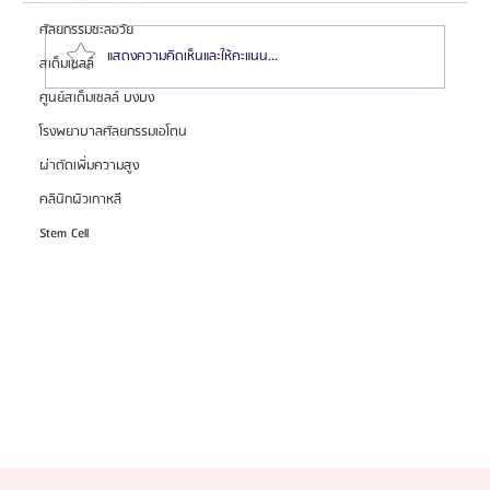
ศัลยกรรมชะลอวัย
แสดงความคิดเห็นและให้คะแนน...
สเต็มเซลล์
ศูนย์สเต็มเซลล์ บงบง
โรงพยาบาลศัลยกรรมเอโตน
ทำไมต้องไปผ่าตัดขากรรไกรและโครงหน้าที่เกาหลี? แตก
ต่างจากประเทศอื่นยังไง
ผ่าตัดเพิ่มความสูง
คลินิกผิวเกาหลี
Stem Cell