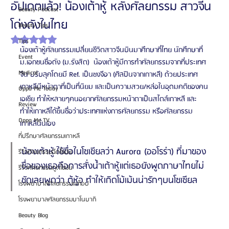
อัปเดตแล้ว! น้องเต้าหู้ หลังศัลยกรรม สาวจีน
Beauty Podcast
โด่งดังในไทย
Beauty Tips
ได้รับ NaN เต็ม 5 ดาว
Tips
น้องเต้าหู้ศัลยกรรมเปลี่ยนชีวิตสาวจีนบินมาศึกษาที่ไทย นักศึกษาที่ 
Event
ม.เอกชนชื่อดัง (ม.รังสิต)  น้องเต้าหู้มีการทำศัลยกรรมจากที่ประเทศ
Medical
จีน ปรับลุคโดยมี Ref. เป็นซงจีอา (ศิลปินจากเกาหลี) ด้วยประเทศ
เกาหลีมีหน้าตาที่เป็นที่นิยม และเป็นความสวย/หล่อในอุดมคติของคน
Oppa Me Today
เอเชีย ทำให้หลายๆคนอยากศัลยกรรมหน้าตาเป็นสไตล์เกาหลี และ
Review
ทำให้เกาหลีได้ขึ้นชื่อว่าประเทศแห่งการศัลยกรรม หรือศัลยกรรม
Oppa Me TV
เกาหลีนั่นเอง
ที่ปรึกษาศัลยกรรมเกาหลี
น้องเต้าหู้ ใช้ชื่อในโซเชียลว่า Aurora (ออโรร่า) ที่มาของ
รีวิวศัลยกรรมฉีดไขมัน
ชื่อของเธอคือการสั่งน้ำเต้าหู้แต่เธอยังพูดภาษาไทยไม่
รีวิวศัลยกรรมดูดไขมัน
ชัดเลยพูดว่า ตู้หู้ว ทำให้เกิดโม้เม้นน่ารักๆบนโซเซียล
โรงพยาบาลศัลยกรรมเอท็อป
โรงพยาบาลศัลยกรรมบาโนบากิ
Beauty Blog