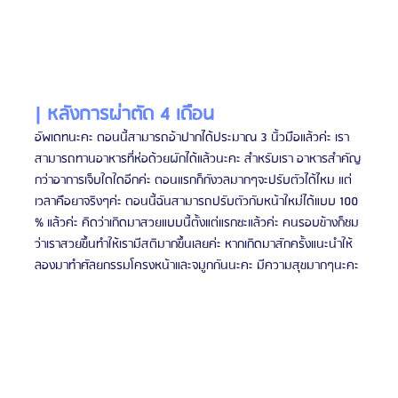
| หลังการผ่าตัด 4 เดือน
อัพเดทนะคะ ตอนนี้สามารถอ้าปากได้ประมาณ 3 นิ้วมือแล้วค่ะ เรา
สามารถทานอาหารที่ห่อด้วยผักได้แล้วนะคะ สำหรับเรา อาหารสำคัญ
กว่าอาการเจ็บใดใดอีกค่ะ ตอนแรกก็กังวลมากๆจะปรับตัวได้ไหม แต่
เวลาคือยาจริงๆค่ะ ตอนนี้ฉันสามารถปรับตัวกับหน้าใหม่ได้แบบ 100 
% แล้วค่ะ คิดว่าเกิดมาสวยแบบนี้ตั้งแต่แรกซะแล้วค่ะ คนรอบข้างก็ชม
ว่าเราสวยขึ้นทำให้เรามีสติมากขึ้นเลยค่ะ หากเกิดมาสักครั้งแนะนำให้
ลองมาทำศัลยกรรมโครงหน้าและจมูกกันนะคะ มีความสุขมากๆนะคะ