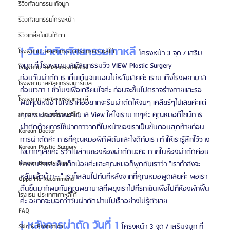
รีวิวศัลยกรรมแก้จมูก
รีวิวศัลยกรรมโครงหน้า
รีวิวเกลี่ยไขมันใต้ตา
| วันผ่าตัดศัลยกรรมเกาหลี 
โรงพยาบาลศัลยกรรม ประเทศเกาหลีใต้
โครงหน้า 3 จุด / เสริม
จมูก ที่ โรงพยาบาลศัลยกรรมวิว VIEW Plastic Surgery
โรงพยาบาลศัลยกรรมจีเอ็นจี
ก่อนวันผ่าตัด เราตื่นเต้นจนนอนไม่หลับเลยค่ะ เรามาถึงโรงพยาบาล
โรงพยาบาลศัลยกรรมมาร์เบิ้ล
ก่อนเวลา 1 ชั่วโมงเพื่อเตรียมใจค่ะ ก่อนจะขึ้นไปตรวจร่างกายและรอ
โรงพยาบาลศัลยกรรมเกาหลี
พบคุณหมอ ในใจเราคืออยากจะรีบผ่าตัดให้จบๆ เคลียร์ๆไปเลยค่ะแต่
คุณหมอของโรงพยาบาล View ใส่ใจเรามากๆค่ะ คุณหมอดีไซน์การ
ข่าวสาร ประเทศเกาหลีใต้
ผ่าตัดด้วยการใช้ปากกาวาดที่ใบหน้าของเราเป็นขั้นตอนสุดท้ายก่อน
Korean Doctor
การผ่าตัดค่ะ การที่คุณหมอพิถีพิถันและใจดีกับเรา ทำให้เรารู้สึกไว้วาง
Korean Plastic Surgery
ใจมากๆเลยค่ะ รีวิวในส่วนของห้องผ่าตัดนะคะ ภายในห้องผ่าตัดค่อน
Korean Beauty Tips
ข้างหนาวและเย็นเล็กน้อยค่ะและคุณหมอก็พูดกับเราว่า "เรากำลังจะ
หลับแล้วน้าา~~" เราก็สลบไปทันทีหลังจากที่คุณหมอพูดเลยค่ะ พอเรา
Oppa Me Recommend
ตื่นขึ้นมาก็พบกับคุณพยาบาลที่พยุงเราไปที่รถเข็นเพื่อไปที่ห้องพักฟื้น
โรงแรม ประเทศเกาหลีใต้
ค่ะ อยากจะบอกว่าวันผ่าตัดผ่านไปเร็วอย่างไม่รู้ตัวเลย
FAQ
| หลังการผ่าตัด วันที่ 1 
โครงหน้า 3 จุด / เสริมจมูก ที่ 
Skin & Promotion