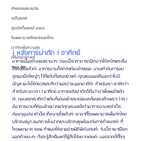
ศัลยกรรมชะลอวัย
สเต็มเซลล์
ศูนย์สเต็มเซลล์ บงบง
โรงพยาบาลศัลยกรรมเอโตน
ผ่าตัดเพิ่มความสูง
| หลังการผ่าตัด 1 อาทิตย์
คลินิกผิวเกาหลี
อาการเบื้องต้นของเรานะคะ ตอนนี้เราสามารถปิดปากได้สนิทและเริ่ม
Stem Cell
มีแรงขึ้นแล้วค่ะ อาการบวมก็ลดลงค่อนข้างเยอะ บวมเท่ากับการอม
ลูกอมเม็ดใหญ่ๆ ไว้ที่แก้มทั้งสองข้างค่ะ คุณหมอเองก็บอกว่าไม่มี
ปัญหาอะไรให้กังวลและคิดว่าผลน่าจะออกมาดีค่ะ สำหรับเรา เราคิดว่า
สำหรับระยะเวลา 1 อาทิตย์ อาการหลังผ่าตัดก็ถือว่าน่าพึ่งพอใจแล้ว
ค่ะ ตอนแรกเราคิดว่าแก้มทั้งสองข้างจะหย่อนคล้อยซะแล้วเพราะว่าเรา
มีอาการบวมที่ค่อนข้างมากแต่คุณหมอแจ้งว่าอาการบวมเหล่านี้จะ
ค่อยๆยุบลง เท่านี้เราก็สบายใจแล้วค่ะ เรามาที่โรงพยาบาลเพื่อตัดไหม
บริเวณจมูก,แผลภายในปากและบริเวณหูพร้อมกับการทำแผลค่ะ ที่
โรงพยาบาล View ทำแผลให้เราอย่างพิถีพิถันเลยค่ะ วันนี้เราเอาเฝือก
ออกด้วยนะคะ ถึงจะรู้สึกเจ็บแต่ก็รู้สึกโล่งมากเลยค่ะ นอกจากนี้ที่โรง