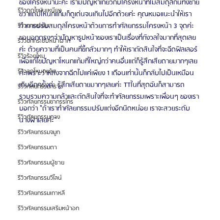
ของโครงหน้านะคะ เรามีปัญหาเกี่ยวกับโครงหน้าที่ไม่สมดุลกันทั้งซ้าย
รีวิวดูดไขมันเหนียง
ขวาแถมโหนกแก้มก็ดูเด่นจนเกินไปอีกด้วยค่ะ คุณหมอแนะนำให้เรา
ทำการปรับสมดุลโครงหน้าด้วยการทำศัลยกรรมโครงหน้า 3 จุดค่ะ 
รีวิวยกกระชับ
ขอบอกตรงๆว่าปัญหารูปหน้าของเราเป็นเรื่องที่กังวลใจมากที่สุดเลย
รีวิวยกกระชับหน้าผาก
ค่ะ ด้วยความที่เป็นคนที่ขี้กลัวมากๆ ทำให้เราตัดสินใจที่จะฉีดฟิลเลอร์
รีวิวร้อยไหม
เพื่อแก้ไขปัญหาโหนกแก้มที่ใหญ่กว่าคนอื่นแต่ก็รู้สึกเสียดายมากๆเลย
รีวิวลดโหนกแก้ม
ค่ะเพราะว่าหลังจากฉีดไปแค่เพียง 1 เดือนเท่านั้นก็กลับไปเป็นเหมือน
เดิมอีกครั้งค่ะ รู้สึกเสียดายมากๆเลยค่ะ TTในที่สุดฉันก็สามารถ
รีวิวศัลยกรรมกราม
รวบรวมความกล้าและตัดสินใจที่จะทำศัลยกรรมเพราะเพื่อนๆ ของเรา
รีวิวศัลยกรรมขากรรไกร
บอกว่า "ถ้าเราทำศัลยกรรมปรับแต่งอีกนิดหน่อย เราจะสวยระดับ
รีวิวศัลยกรรมคาง
นางฟ้าเลยค่ะ"
รีวิวศัลยกรรมจมูก
รีวิวศัลยกรรมตา
รีวิวศัลยกรรมผู้ชาย
รีวิวศัลยกรรมวีไลน์
รีวิวศัลยกรรมเกาหลี
รีวิวศัลยกรรมเสริมหน้าอก