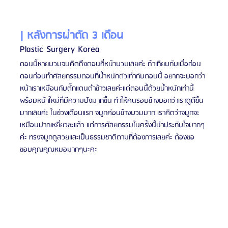
| หลังการผ่าตัด 3 เดือน
Plastic Surgery Korea
ตอนนี้หายบวมจนคิดถึงตอนที่หน้าบวมเลยค่ะ ถ้าเทียบกับเมื่อก่อน 
ตอนก่อนทำศัลยกรรมตอนที่น้ำหนักตัวเท่ากับตอนนี้ อยากจะบอกว่า
หน้าเราเหมือนกับตั๊กแตนตำข้าวเลยค่ะแต่ตอนนี้ด้วยน้ำหนักเท่านี้
พร้อมหน้าใหม่ที่มีความปังมากขึ้่น ทำให้คนรอบข้างบอกว่าเราดูดีขึ้น
มากเลยค่ะ ในฃ่วงเดือนแรก จมูกค่อนข้างบวมมาก เราคิดว่าจมูกจะ
เหมือนปากเหยี่ยวซะแล้ว แต่การศัลยกรรมในครั้งนี้น่าประทับใจมากๆ
ค่ะ ทรงจมูกดูสวยและเป็นธรรมชาติตามที่ต้องการเลยค่ะ ต้องขอ
ขอบคุณคุณหมอมากๆนะคะ