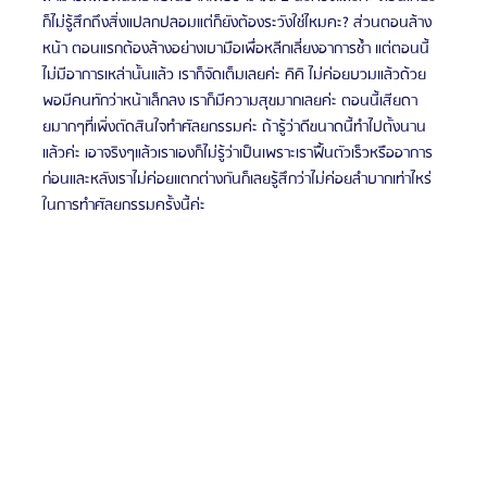
ก็ไม่รู้สึกถึงสิ่งแปลกปลอมแต่ก็ยังต้องระวังใช่ไหมคะ? ส่วนตอนล้าง
หน้า ตอนแรกต้องล้างอย่างเบามือเพื่อหลีกเลี่ยงอาการช้ำ แต่ตอนนี้
ไม่มีอาการเหล่านั้นแล้ว เราก็จัดเต็มเลยค่ะ คิคิ ไม่ค่อยบวมแล้วด้วย 
พอมีคนทักว่าหน้าเล็กลง เราก็มีความสุขมากเลยค่ะ ตอนนี้เสียดา
ยมากๆที่เพิ่งตัดสินใจทำศัลยกรรมค่ะ ถ้ารู้ว่าดีขนาดนี้ทำไปตั้งนาน
แล้วค่ะ เอาจริงๆแล้วเราเองก็ไม่รู้ว่าเป็นเพราะเราฟื้นตัวเร็วหรืออาการ
ก่อนและหลังเราไม่ค่อยแตกต่างกันก็เลยรู้สึกว่าไม่ค่อยลำบากเท่าไหร่
ในการทำศัลยกรรมครั้งนี้ค่ะ