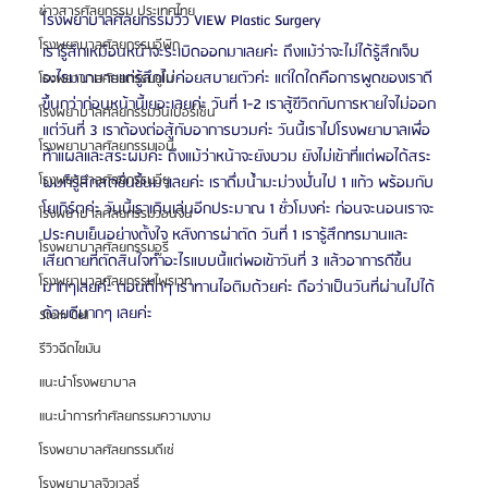
ข่าวสารศัลยกรรม ประเทศไทย
โรงพยาบาลศัลยกรรมวิว VIEW Plastic Surgery
โรงพยาบาลศัลยกรรมอีพิก
เรารู้สึกเหมือนหน้าจะระเบิดออกมาเลยค่ะ ถึงแม้ว่าจะไม่ได้รู้สึกเจ็บ
อะไรมากมายแต่รู้สึกไม่ค่อยสบายตัวค่ะ แต่ใดใดคือการพูดของเราดี
โรงพยาบาลศัลยกรรมยูโน
ขึ้นกว่าก่อนหน้านี้เยอะเลยค่ะ วันที่ 1-2 เราสู้ฃีวิตกับการหายใจไม่ออก
โรงพยาบาลศัลยกรรมวันเปอร์เซ็น
แต่วันที่ 3 เราต้องต่อสู้กับอาการบวมค่ะ วันนี้เราไปโรงพยาบาลเพื่อ
โรงพยาบาลศัลยกรรมเอบี
ทำแผลและสระผมค่ะ ถึงแม้ว่าหน้าจะยังบวม ยังไม่เข้าที่แต่พอได้สระ
โรงพยาบาลศัลยกรรมอียู
ผมก็รู้สึกสดชื่นขึ้นมาเลยค่ะ เราดื่มน้ำมะม่วงปั่นไป 1 แก้ว พร้อมกับ
โยเกิร์ตค่ะ วันนี้เราเดินเล่นอีกประมาณ 1 ชั่วโมงค่ะ ก่อนจะนอนเราจะ
โรงพยาบาลศัลยกรรมวอนจิน
ประคบเย็นอย่างตั้งใจ หลังการผ่าตัด วันที่ 1 เรารู้สึกทรมานและ
โรงพยาบาลศัลยกรรมอูรี
เสียดายที่ตัดสินใจทำอะไรแบบนี้แต่พอเข้าวันที่ 3 แล้วอาการดีขึ้น
โรงพยาบาลศัลยกรรมไพรเวท
มากๆเลยค่ะ ตอนดึกๆ เราทานไอติมด้วยค่ะ ถือว่าเป็นวันที่ผ่านไปได้
ด้วยดีมากๆ เลยค่ะ
Stem Cell
รีวิวฉีดไขมัน
แนะนำโรงพยาบาล
แนะนำการทำศัลยกรรมความงาม
โรงพยาบาลศัลยกรรมดีเซ่
โรงพยาบาลจิวเวลรี่