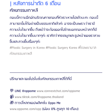
| หลังการผ่าตัด 6 เดือน
ศัลยกรรมเกาหลี
ตอนนี้ความอึดอัดบริเวณคางตอนที่หัวเราะหายไปแล้วนะคะ ตอนนี้
สามารถยิ้มได้อย่างเป็นธรรมชาติแล้วค่ะ อาจจะเป็นเพราะว่าเรามี
ความมั่นใจมากขึ้น ถึงแม้ว่าจะต้องออกไปข้างนอกตอนหน้าสดก็มี
ความมั่นใจมากขึ้นมากๆค่ะ เราคิดว่าทรงจมูกและรูปหน้าของเราสวย
ขึ้นและสวยขึ้นเรื่อยๆค่ะ
#Plastic
 Surgery in Korea 
#Plastic
 Surgery Korea 
#โรงพยาบาล
ศ
ัลยกรรมเกาหลี
ปรึกษาและจองโปรโมชั่นศัลยกรรมเกาหลีได้ที่นี่
💬 LINE @oppame 
www.connextchat.com/oppame
📹 
www.tiktok.com/@oppame.thailand
🎁 ดาวน์โหลดแอปพลิเคชั่น Oppa Me 
www.oppame.com/app
 (ผ่อน 0% สูงสุด 10 เดือน)