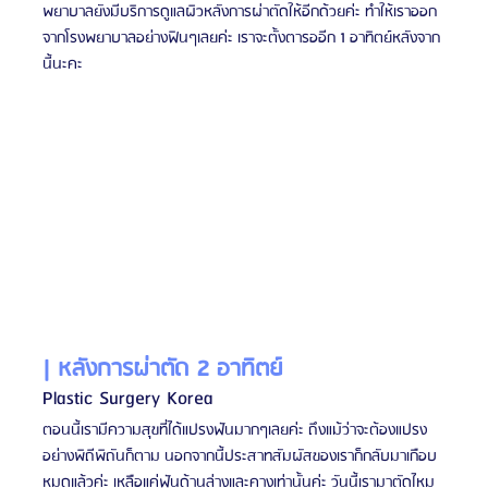
พยาบาลยังมีบริการดูแลผิวหลังการผ่าตัดให้อีกด้วยค่ะ ทำให้เราออก
จากโรงพยาบาลอย่างฟินๆเลยค่ะ เราจะตั้งตารออีก 1 อาทิตย์หลังจาก
นี้นะคะ
| หลังการผ่าตัด 2 อาทิตย์
Plastic Surgery Korea
ตอนนี้เรามีความสุขที่ได้แปรงฟันมากๆเลยค่ะ ถึงแม้ว่าจะต้องแปรง
อย่างพิถีพิถันก็ตาม นอกจากนี้ประสาทสัมผัสของเราก็กลับมาเกือบ
หมดแล้วค่ะ เหลือแค่ฟันด้านล่างและคางเท่านั้นค่ะ วันนี้เรามาตัดไหม