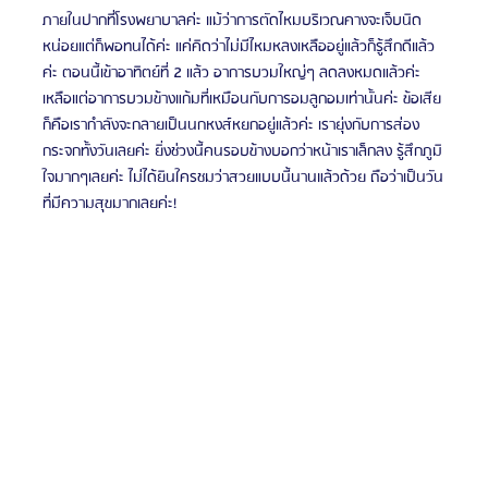
ภายในปากที่โรงพยาบาลค่ะ แม้ว่าการตัดไหมบริเวณคางจะเจ็บนิด
หน่อยแต่ก็พอทนได้ค่ะ แค่คิดว่าไม่มีไหมหลงเหลืออยู่แล้วก็รู้สึกดีแล้ว
ค่ะ ตอนนี้เข้าอาทิตย์ที่ 2 แล้ว อาการบวมใหญ่ๆ ลดลงหมดแล้วค่ะ 
เหลือแต่อาการบวมข้างแก้มที่เหมือนกับการอมลูกอมเท่านั้นค่ะ ข้อเสีย
ก็คือเรากำลังจะกลายเป็นนกหงส์หยกอยู่แล้วค่ะ เรายุ่งกับการส่อง
กระจกทั้งวันเลยค่ะ ยิ่งช่วงนี้คนรอบข้างบอกว่าหน้าเราเล็กลง รู้สึกภูมิ
ใจมากๆเลยค่ะ ไม่ได้ยินใครชมว่าสวยแบบนี้นานแล้วด้วย ถือว่าเป็นวัน
ที่มีความสุขมากเลยค่ะ!