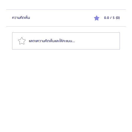
ความคิดเห็น
0.0 / 5 (0)
แสดงความคิดเห็นและให้คะแนน...
ทำไมต้องไปผ่าตัดขากรรไกรและโครงหน้าที่เกาหลี? แตก
ต่างจากประเทศอื่นยังไง