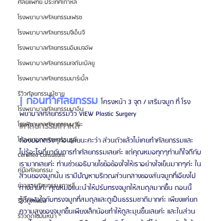
ศัลยแพทย์ ประเทศเกาหลี
โรงพยาบาลศัลยกรรมเฟรช
โรงพยาบาลศัลยกรรมจีเอ็นจี
โรงพยาบาลศัลยกรรมอิมเมจอัพ
โรงพยาบาลศัลยกรรมเจดับเบิลยู
โรงพยาบาลศัลยกรรมมาร์เบิ้ล
รีวิวศัลยกรรมผู้ชาย
| ก่อนทำศัลยกรรม 
โครงหน้า 3 จุด / เสริมจมูก ที่ โรง
โรงพยาบาลศัลยกรรมมาอิน
พยาบาลศัลยกรรมวิว VIEW Plastic Surgery
#ศ
ัลยกรรมเกาหลี
โรงพยาบาลศัลยกรรมนานะ
ต้องบอกตรงๆก่อนเลยนะคะว่า ส่วนตัวแล้วไม่เคยทำศัลยกรรมและ
โรงพยาบาลศัลยกรรมรูบี
ไม่รู้อะไรเกี่ยวกับการทำศัลยกรรมเลยค่ะ แต่คุณหมอทุกๆท่านก็ใจดีกับ
Certified Consultant
เรามากเลยค่ะ ท่านช่วยอธิบายไขข้อข้องใจให้เราอย่างใจเย็นมากๆค่ะ ใน
คู่มือศัลยกรรม
ส่วนของจมูกนั้น เรามีปัญหาบริเวณส่วนกลางของสันจมูกที่เอียงไป
ข่าวสารศัลยกรรมเกาหลี
ทางซ้ายค่ะ คุณหมอแนะนำให้ปรับทรงจมูกให้สมดุลมากขึ้น ตอนนี้
รู้สึกพอใจกับทรงจมูกที่สมดุลและดูเป็นธรรมชาติมากค่ะ เพียงแค่ยก
รีวิวดูดไขมัน
ความสูงของจมูกขึ้นเพียงเล็กน้อยทำให้ดูละมุนขึ้นเลยค่ะ และในส่วน
รีวิวดูดไขมันหน้า