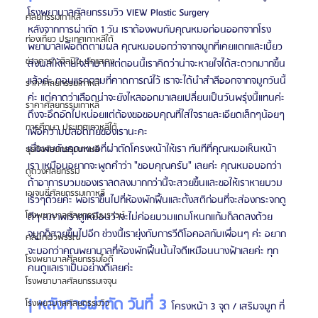
โรงพยาบาลศัลยกรรมวิว VIEW Plastic Surgery
ศัลยกรรมเกาหลี
หลังจากการผ่าตัด 1 วัน เราต้องพบกับคุณหมอก่อนออกจากโรง
ท่องเที่ยว ประเทศเกาหลีใต้
พยาบาลเพื่อติดตามผล คุณหมอบอกว่าจากจมูกที่เคยแตกและเบี้ยว
ข่าวดารา ศิลปิน นักแสดง
ส่งผลให้หายใจลำบากแต่ตอนนี้เราคิดว่าน่าจะหายใจได้สะดวกมากขึ้น
แล้วค่ะ ตอนแรกตามที่คาดการณ์ไว้ เราจะได้นำสำลีออกจากจมูกวันนี้
ราคาศัลยกรรมเกาหลี
ค่ะ แต่คาดว่าเลือดน่าจะยังไหลออกมาเลยเปลี่ยนเป็นวันพรุ่งนี้แทนค่ะ 
ราคาศัลยกรรมเกาหลี
ถึงจะอึดอัดไปหน่อยแต่ต้องขอขอบคุณที่ใส่ใจรายละเอียดเล็กๆน้อยๆ 
การศึกษา ประเทศเกาหลีใต้
เพื่อความปลอดภัยของเรานะคะ
เมื่อพบกับคุณหมอที่ผ่าตัดโครงหน้าให้เรา ทันทีที่คุณหมอเห็นหน้า
ธุรกิจศัลยกรรมเกาหลี
เรา เหมือนอยากจะพูดคำว่า "ขอบคุณครับ" เลยค่ะ คุณหมอบอกว่า
ดูดวงศัลยกรรม
ถ้าอาการบวมของเราลดลงมากกว่านี้จะสวยขึ้นและขอให้เราหายบวม
เอเจนซี่ศัลยกรรมเกาหลี
เร็วๆด้วยค่ะ พอเราขึ้นไปที่ห้องพักฟื้นและตั้งสติก่อนที่จะส่องกระจกดู
โรงพยาบาลศัลยกรรมบราวน์
ดีๆ สภาพเราดูเหมือนว่าจะไม่ค่อยบวมแถมโหนกแก้มก็ลดลงด้วย 
จมูกก็สวยขึ้นไปอีก ช่วงนี้เรายุ่งกับการวีดิโอคอลกับเพื่อนๆ ค่ะ อยาก
คลินิกผิวพรรณ
จะบอกว่าคุณพยาบาลที่ห้องพักฟื้นนั้นใจดีเหมือนนางฟ้าเลยค่ะ ทุก
โรงพยาบาลศัลยกรรมไอดี
คนดูแลเราเป็นอย่างดีเลยค่ะ
โรงพยาบาลศัลยกรรมเจจุน
| หลังการผ่าตัด วันที่ 3 
โรงพยาบาลศัลยกรรมวิว
โครงหน้า 3 จุด / เสริมจมูก ที่ 