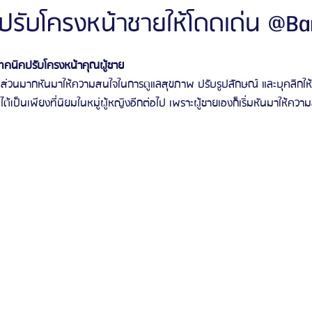
! ปรับโครงหน้าชายให้โดดเด่น @B
ัลยกรรมจีเอ็นจี
โรงพยาบาลศัลยกรรมอิมเมจอัพ
โรงพยาบาลศัลยกรรมเจดับเบ
ยเทคนิคปรับโครงหน้าคุณผู้ชาย
ู้คนส่วนมากหันมาให้ความสนใจในการดูแลสุขภาพ ปรับรูปลักษณ์ และบุคลิกให้ด
ได้เป็นเพียงที่นิยมในหมู่ผู้หญิงอีกต่อไป เพราะผู้ชายเองก็เริ่มหันมาให้ค
รรมมาอิน
โรงพยาบาลศัลยกรรมนานะ
โรงพยาบาลศัลยกรรมรูบี
Certif
รีวิวดูดไขมันหน้า
รีวิวดูดไขมันเหนียง