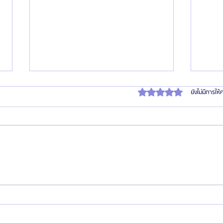
ได้รับ 0 เต็ม 5 ดาว
ยังไม่มีการให
HemaPure โปรแกรมฟอกเลือดเกาหลี
HemaP
ฟื้นฟูเซลล์และสุขภาพลึก
ความถี