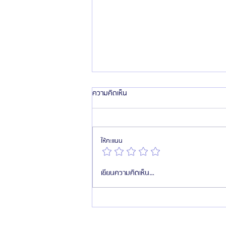
ความคิดเห็น
ให้คะแนน
HemaPure คืออะไร นวัตกรรมฟอก
เขียนความคิดเห็น…
เลือดทางการแพทย์ ฟื้นฟูระดับเซลล์