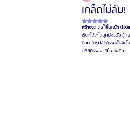
เคล็ดไม่ลับ
ได้รับ NaN เต็ม 5 ดาว
โรงพยาบาลศัลยกรรมเฟรช
โรงพยาบาลศ
สร้างจุดเด่นให้ใบหน้า ด้ว
เรียกได้ว่าในยุคปัจจุบันผ
ก่อน การศัลยกรรมนั้นจึงไม่
รีวิวศัลยกรรมผู้ชาย
โรงพยาบาลศัลยก
ศัลยกรรมมากขึ้นเช่นกัน
ข่าวสารศัลยกรรมเกาหลี
รีวิวดูดไขมัน