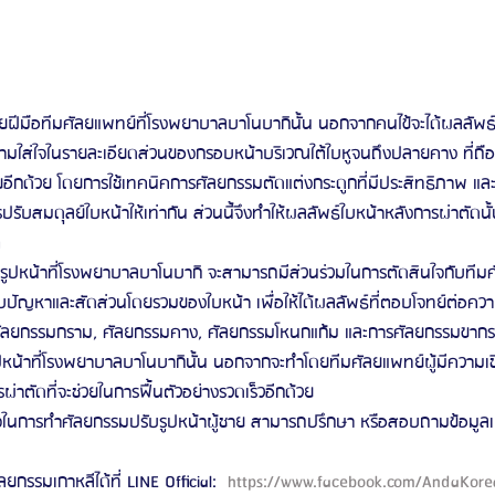
้วยฝีมือทีมศัลยแพทย์ที่โรงพยาบาลบาโนบากินั้น นอกจากคนไข้จะได้ผลลัพธ์ใ
้ความใส่ใจในรายละเอียดส่วนของกรอบหน้าบริเวณใต้ใบหูจนถึงปลายคาง ที่ถ
้ชายอีกด้วย โดยการใช้เทคนิคการศัลยกรรมตัดแต่งกระดูกที่มีประสิทธิภาพ แล
รับสมดุลย์ใบหน้าให้เท่ากัน ส่วนนี้จึงทำให้ผลลัพธ์ใบหน้าหลังการผ่าตัด
ิ
รับรูปหน้าที่โรงพยาบาลบาโนบากิ จะสามารถมีส่วนร่วมในการตัดสินใจกับทีมศ
กับปัญหาและสัดส่วนโดยรวมของใบหน้า เพื่อให้ได้ผลลัพธ์ที่ตอบโจทย์ต่อคว
ำศัลยกรรมกราม, ศัลยกรรมคาง, ศัลยกรรมโหนกแก้ม และการศัลยกรรมขากร
หน้าที่โรงพยาบาลบาโนบากินั้น นอกจากจะทำโดยทีมศัลยแพทย์ผู้มีความเ
รผ่าตัดที่จะช่วยในการฟื้นตัวอย่างรวดเร็วอีกด้วย
จในการทำศัลยกรรมปรับรูปหน้าผู้ชาย สามารถปรึกษา หรือสอบถามข้อมูลเพิ่
ลยกรรมเกาหลีได้ที่ LINE Official: 
 https://www.facebook.com/AndaKore