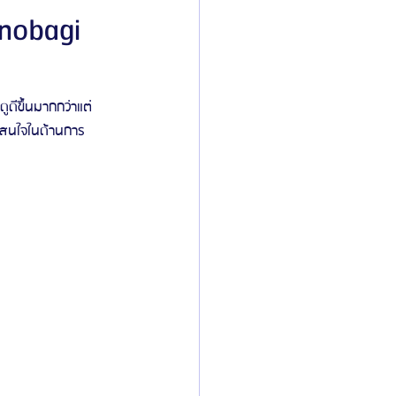
anobagi
ิลยู
โรงพยาบาลศัลยกรรมมาร์เบิ้ล
ูดีขึ้นมากกว่าแต่
วามสนใจในด้านการ
ied Consultant
คู่มือศัลยกรรม