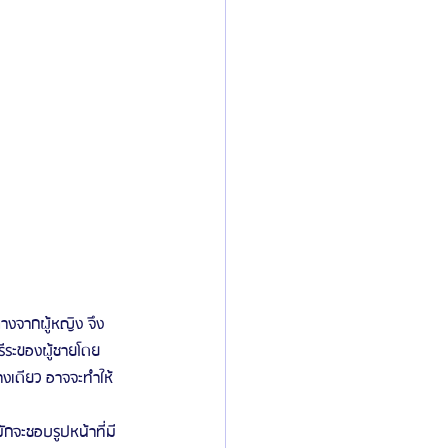
่างจากผู้หญิง จึง
รีระของผู้ชายโดย
งเดียว อาจจะทำให้
ักจะชอบรูปหน้าที่มี