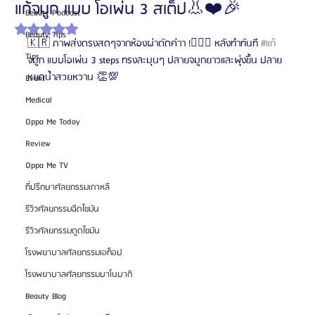
แก้จมูก แบบ โอเพ่น 3 สเต็ป👃❤️🎉
Beauty Podcast
ได้รับ NaN เต็ม 5 ดาว
Beauty Tips
🇰🇷 ภาพส่งตรงสดๆจากห้องผ่าตัดค่าา !👨🏻‍⚕️ หลังทำทันที 
#แก
Tips
จมูก แบบโอเพ่น 3 steps ทรงละมุนๆ ปลายจมูกยาวและพุ่งขึ้น ปลาย
หยดน้ำสวยหวาน 👏💯
Event
Medical
Oppa Me Today
Review
Oppa Me TV
ที่ปรึกษาศัลยกรรมเกาหลี
รีวิวศัลยกรรมฉีดไขมัน
รีวิวศัลยกรรมดูดไขมัน
โรงพยาบาลศัลยกรรมเอท็อป
โรงพยาบาลศัลยกรรมบาโนบากิ
Beauty Blog