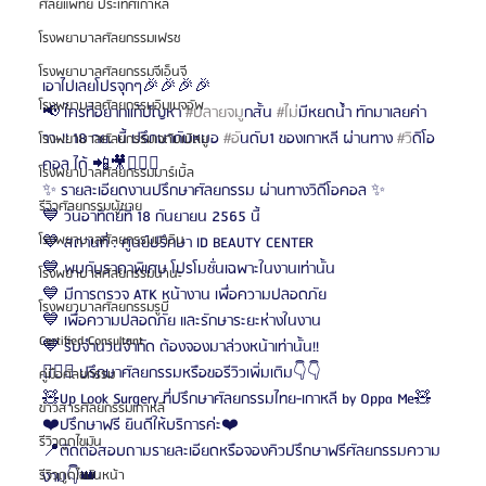
ศัลยแพทย์ ประเทศเกาหลี
โรงพยาบาลศัลยกรรมเฟรช
โรงพยาบาลศัลยกรรมจีเอ็นจี
เอาไปเลยโปรจุกๆ🎉🎉🎉🎉 
โรงพยาบาลศัลยกรรมอิมเมจอัพ
📢 ใครที่อยากแก้ปัญหา 
#ปลายจม
ูกสั้น 
#ไม
่มีหยดน้ำ ทักมาเลยค่า
าา~!! 18 กย. นี้ ปรึกษากับหมอ 
#อ
ันดับ1 ของเกาหลี ผ่านทาง 
#ว
ิดิโอ
โรงพยาบาลศัลยกรรมเจดับเบิลยู
คอล ได้ 📲🎥👨🏻‍⚕️
โรงพยาบาลศัลยกรรมมาร์เบิ้ล
✨ รายละเอียดงานปรึกษาศัลยกรรม ผ่านทางวิดีโอคอล ✨
รีวิวศัลยกรรมผู้ชาย
💙 วันอาทิตย์ที่ 18 กันยายน 2565 นี้
โรงพยาบาลศัลยกรรมมาอิน
💙 สถานที่ : ศูนย์ปรึกษา ID BEAUTY CENTER
💙 พบกับราคาพิเศษ โปรโมชั่นเฉพาะในงานเท่านั้น
โรงพยาบาลศัลยกรรมนานะ
💙 มีการตรวจ ATK หน้างาน เพื่อความปลอดภัย
โรงพยาบาลศัลยกรรมรูบี
💙 เพื่อความปลอดภัย และรักษาระยะห่างในงาน
Certified Consultant
💙 รับจำนวนจำกัด ต้องจองมาล่วงหน้าเท่านั้น!!
👨🏻‍⚕️ ปรึกษาศัลยกรรมหรือขอรีวิวเพิ่มเติม👇👇
คู่มือศัลยกรรม
🧸Up Look Surgery ที่ปรึกษาศัลยกรรมไทย-เกาหลี by Oppa Me🧸
ข่าวสารศัลยกรรมเกาหลี
❤️ปรึกษาฟรี ยินดีให้บริการค่ะ❤️
รีวิวดูดไขมัน
📍ติดต่อสอบถามรายละเอียดหรือจองคิวปรึกษาฟรีศัลยกรรมความ
งาม👇👑
รีวิวดูดไขมันหน้า