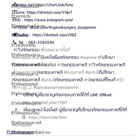
📥Inbox เพจ https://zhort.link/Gmx 
รีวิวดูดไขมันเหนียง
💌Line: https://shorturl.asia/YHjxT
รีวิวยกกระชับ
🧸IG : https://www.instagram.com/
รีวิวยกกระชับหน้าผาก
📣Tiktok: tiktok.com/@uplooksurgery_byoppame
🕊️Twitter : https://shorturl.asia/J1I9Z
รีวิวร้อยไหม
📞 Tel. : 065-3564594
รีวิวลดโหนกแก้ม
#ร
ีวิวศัลยกรรม 
#โรงพยาบาลไอด
รีวิวศัลยกรรมกราม
#idhospital
#ไอด
ียืนหนึ่งเรื่องศัลยกรรม 
#oppame
#ท
ี่ปรึกษา
ศัลยกรรมเกาหลี 
#อ
ันดับ1 
#ศ
ัลยกรรมเกาหลี 
#ร
ีวิวศัลยกรรมเกาหลี 
รีวิวศัลยกรรมขากรรไกร
#โรงพยาบาลศ
ัลยกรรมเกาหลี 
#หมอเกาหล
ี 
#เอเจนซ
ี่ที่ปรึกษา
รีวิวศัลยกรรมคาง
ศัลยกรรมเกาหลี 
#เอเจนซ
ี่ศัลยกรรมเกาหลี 
#ศ
ัลยกรรมที่ไหนดี 
#오
รีวิวศัลยกรรมจมูก
빠미광고
#Uplooksurgerybyoppame
รีวิวศัลยกรรมตา
 ปรึกษาผู้เชี่ยวชาญศัลยกรรมเกาหลีได้ที่ LINE Official: 
https://shorturl.asia/YHjxT 
รีวิวศัลยกรรมผู้ชาย
 เยี่ยมชมหน้าโปรไฟล์ ผู้เชี่ยวชาญที่ปรึกษาศัลยกรรมเกาหลีได้ที่
รีวิวศัลยกรรมวีไลน์
นี่: 
 https://zhort.link/Gmx 
รีวิวศัลยกรรมเกาหลี
#IDHospital
รีวิวศัลยกรรมจมูก
รีวิวศัลยกรรมเสริมหน้าอก