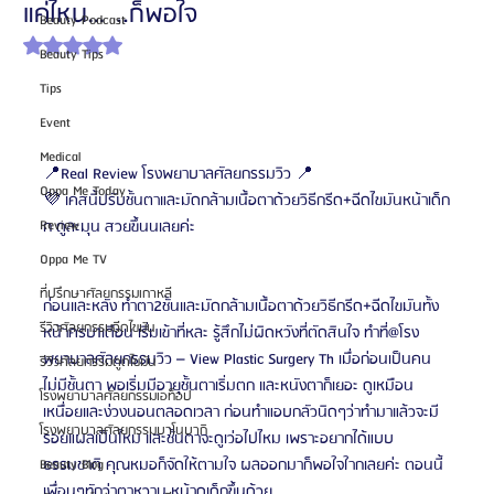
แค่ไหน…..ก็พอใจ
Beauty Podcast
ได้รับ NaN เต็ม 5 ดาว
Beauty Tips
Tips
Event
Medical
📍Real Review โรงพยาบาลศัลยกรรมวิว 📍 
Oppa Me Today
💜 เคสนี้ปรับชั้นตาและมัดกล้ามเนื้อตาด้วยวิธีกรีด+ฉีดไขมันหน้าเด็ก
Review
ก ดูละมุน สวยขึ้นนเลยค่ะ
Oppa Me TV
ที่ปรึกษาศัลยกรรมเกาหลี
ก่อนและหลัง ทำตา2ชั้นและมัดกล้ามเนื้อตาด้วยวิธีกรีด+ฉีดไขมันทั้ง
รีวิวศัลยกรรมฉีดไขมัน
หน้าครบ1เดือน เริ่มเข้าที่หละ รู้สึกไม่ผิดหวังที่ตัดสินใจ ทำที่@โรง
พยาบาลศัลยกรรมวิว – View Plastic Surgery Th เมื่อก่อนเป็นคน
รีวิวศัลยกรรมดูดไขมัน
ไม่มีชั้นตา พอเริ่มมีอายุชั้นตาเริ่มตก และหนังตาก็เยอะ ดูเหมือน
โรงพยาบาลศัลยกรรมเอท็อป
เหนื่อยและง่วงนอนตลอดเวลา ก่อนทำแอบกลัวนิดๆว่าทำมาแล้วจะมี
โรงพยาบาลศัลยกรรมบาโนบากิ
รอยแผลเป็นไหม และชั้นตาจะดูเว่อไปไหม เพราะอยากได้แบบ
ธรรมชาติ คุณหมอก็จัดให้ตามใจ ผลออกมาก็พอใจใากเลยค่ะ ตอนนี้
Beauty Blog
เพื่อนๆทักว่าตาหวาน หน้าดูเด็กขึ้นด้วย