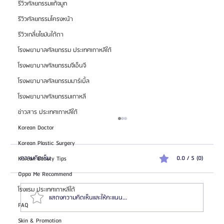
รีวิวศัลยกรรมแก้จมูก
รีวิวศัลยกรรมโครงหน้า
รีวิวเกลี่ยไขมันใต้ตา
โรงพยาบาลศัลยกรรม ประเทศเกาหลีใต้
โรงพยาบาลศัลยกรรมจีเอ็นจี
โรงพยาบาลศัลยกรรมมาร์เบิ้ล
โรงพยาบาลศัลยกรรมเกาหลี
ข่าวสาร ประเทศเกาหลีใต้
Korean Doctor
Korean Plastic Surgery
ความคิดเห็น
0.0 / 5 (0)
Korean Beauty Tips
Oppa Me Recommend
โรงแรม ประเทศเกาหลีใต้
แสดงความคิดเห็นและให้คะแนน...
FAQ
Skin & Promotion