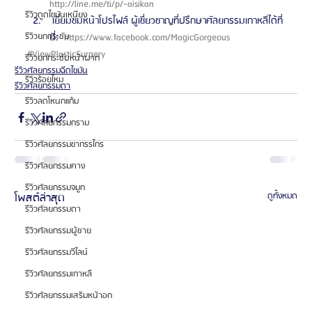
http://line.me/ti/p/~aisikan 
รีวิวดูดไขมันเหนียง
 เยี่ยมชมหน้าโปรไฟล์ ผู้เชี่ยวชาญที่ปรึกษาศัลยกรรมเกาหลีได้ที่
รีวิวยกกระชับ
นี่: 
 https://www.facebook.com/MagicGorgeous 
#ViewPlasticSurgery
รีวิวยกกระชับหน้าผาก
รีวิวศัลยกรรมฉีดไขมัน
รีวิวร้อยไหม
รีวิวศัลยกรรมตา
รีวิวลดโหนกแก้ม
รีวิวศัลยกรรมกราม
รีวิวศัลยกรรมขากรรไกร
รีวิวศัลยกรรมคาง
รีวิวศัลยกรรมจมูก
โพสต์ล่าสุด
ดูทั้งหมด
รีวิวศัลยกรรมตา
รีวิวศัลยกรรมผู้ชาย
รีวิวศัลยกรรมวีไลน์
รีวิวศัลยกรรมเกาหลี
รีวิวศัลยกรรมเสริมหน้าอก