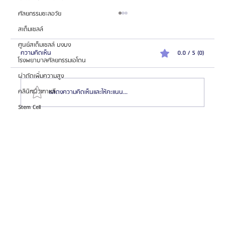
ศัลยกรรมชะลอวัย
สเต็มเซลล์
ศูนย์สเต็มเซลล์ บงบง
ความคิดเห็น
0.0 / 5 (0)
โรงพยาบาลศัลยกรรมเอโตน
ผ่าตัดเพิ่มความสูง
คลินิกผิวเกาหลี
แสดงความคิดเห็นและให้คะแนน...
Stem Cell
แนะนำสุดยอด 6 หมอเกาหลี “ผ่าตัดขากรรไกร” สวย/
หล่อปัง! (ไม่การตลาด) จากประสบการณ์ส่งเคสจริงกว่า
10 ปี