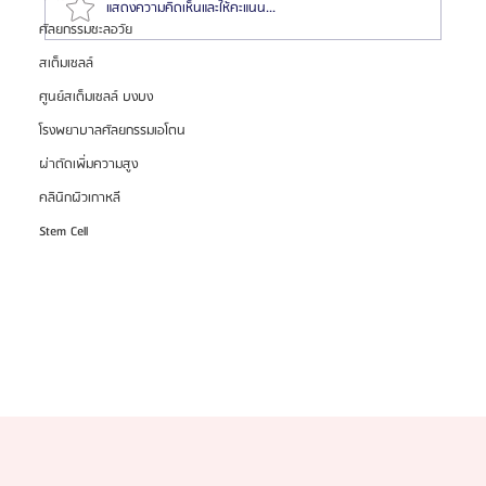
แสดงความคิดเห็นและให้คะแนน...
ศัลยกรรมชะลอวัย
สเต็มเซลล์
แนะนำสุดยอด 6 หมอเกาหลี “ผ่าตัดขากรรไกร” สวย/
ศูนย์สเต็มเซลล์ บงบง
หล่อปัง! (ไม่การตลาด) จากประสบการณ์ส่งเคสจริงกว่า
โรงพยาบาลศัลยกรรมเอโตน
10 ปี
ผ่าตัดเพิ่มความสูง
คลินิกผิวเกาหลี
Stem Cell