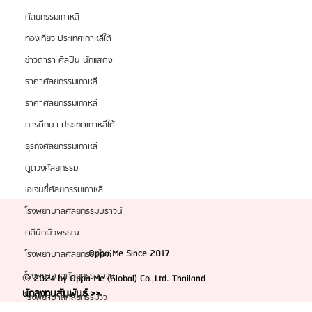
ศัลยแพทย์จมูก "คิวทอง" แห่งเกาหลีใต้ที่สายความงาม
ศัลยกรรมเกาหลี
ต้องรู้จัก
ท่องเที่ยว ประเทศเกาหลีใต้
ข่าวดารา ศิลปิน นักแสดง
ราคาศัลยกรรมเกาหลี
ราคาศัลยกรรมเกาหลี
การศึกษา ประเทศเกาหลีใต้
ธุรกิจศัลยกรรมเกาหลี
ดูดวงศัลยกรรม
เอเจนซี่ศัลยกรรมเกาหลี
โรงพยาบาลศัลยกรรมบราวน์
คลินิกผิวพรรณ
Oppa Me Since 2017
โรงพยาบาลศัลยกรรมไอดี
โรงพยาบาลศัลยกรรมเจจุน
© 2024 by Oppa Me (Global) Co.,Ltd. Thailand
นักลงทุนสัมพันธ์ >>
โรงพยาบาลศัลยกรรมวิว