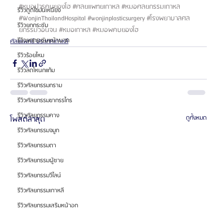
#หมอปารคบยองโฮ
#ศลยแพทยเกาหล
#หมอศลยกรรมเกาหล
รีวิวดูดไขมันเหนียง
#WonjinThailandHospital
#wonjinplasticsurgery
#โรงพยาบาลศล
รีวิวยกกระชับ
ยกรรมวอนจน
#หมอเกาหล
#หมอพคบยองโฮ
รีวิวยกกระชับหน้าผาก
ศัลยแพทย์ ประเทศเกาหลี
รีวิวร้อยไหม
รีวิวลดโหนกแก้ม
รีวิวศัลยกรรมกราม
รีวิวศัลยกรรมขากรรไกร
รีวิวศัลยกรรมคาง
โพสต์ล่าสุด
ดูทั้งหมด
รีวิวศัลยกรรมจมูก
รีวิวศัลยกรรมตา
รีวิวศัลยกรรมผู้ชาย
รีวิวศัลยกรรมวีไลน์
รีวิวศัลยกรรมเกาหลี
รีวิวศัลยกรรมเสริมหน้าอก