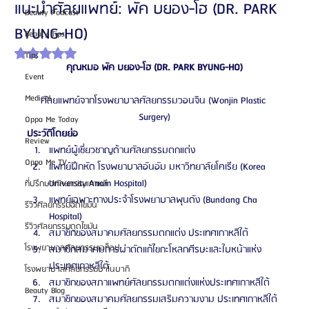
แนะนำศัลยแพทย์: พัค บยอง-โฮ (DR. PARK
Beauty Podcast
BYUNG-HO)
Beauty Tips
ได้รับ NaN เต็ม 5 ดาว
Tips
คุณหมอ พัค บยอง-โฮ (DR. PARK BYUNG-HO)
Event
Medical
ศัลยแพทย์จากโรงพยาบาลศัลยกรรมวอนจิน (Wonjin Plastic 
Surgery)
Oppa Me Today
ประวัติโดยย่อ
Review
แพทย์ผู้เชี่ยวชาญด้านศัลยกรรมตกแต่ง
Oppa Me TV
แพทย์ฝึกหัด โรงพยาบาลอันอัม มหาวิทยาลัยโคเรีย (Korea 
University Anam Hospital)
ที่ปรึกษาศัลยกรรมเกาหลี
แพทย์เฉพาะทางประจำโรงพยาบาลพุนดัง (Bundang Cha 
รีวิวศัลยกรรมฉีดไขมัน
Hospital)
รีวิวศัลยกรรมดูดไขมัน
สมาชิกของสมาคมศัลยกรรมตกแต่ง ประเทศเกาหลีใต้
โรงพยาบาลศัลยกรรมเอท็อป
สมาชิกสมาคมการผ่าตัดแก้ไขกะโหลกศีรษะและใบหน้าแห่ง
ประเทศเกาหลีใต้
โรงพยาบาลศัลยกรรมบาโนบากิ
สมาชิกของสภาแพทย์ศัลยกรรมตกแต่งแห่งประเทศเกาหลีใต้
Beauty Blog
สมาชิกของสมาคมศัลยกรรมเสริมความงาม ประเทศเกาหลีใต้