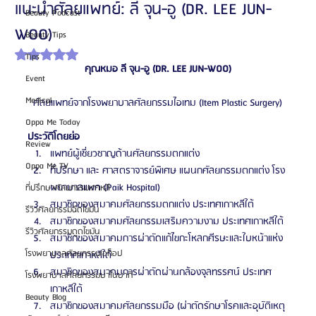
แนะนำศัลยแพทย์: ลี จุน-อู (DR. LEE JUN-
Beauty Podcast
WOO)
Beauty Tips
ได้รับ NaN เต็ม 5 ดาว
Tips
คุณหมอ ลี จุน-อู (DR. LEE JUN-WOO)
Event
Medical
ศัลยแพทย์จากโรงพยาบาลศัลยกรรมไอเทม (Item Plastic Surgery)
Oppa Me Today
ประวัติโดยย่อ
Review
แพทย์ผู้เชี่ยวชาญด้านศัลยกรรมตกแต่ง
Oppa Me TV
ที่ปรึกษา และ ศาสตราจารย์พิเศษ แผนกศัลยกรรมตกแต่ง โรง
พยาบาลแพค (Paik Hospital)
ที่ปรึกษาศัลยกรรมเกาหลี
สมาชิกของสมาคมศัลยกรรมตกแต่ง ประเทศเกาหลีใต้
รีวิวศัลยกรรมฉีดไขมัน
สมาชิกของสมาคมศัลยกรรมเสริมความงาม ประเทศเกาหลีใต้
รีวิวศัลยกรรมดูดไขมัน
สมาชิกของสมาคมการผ่าตัดแก้ไขกะโหลกศีรษะและใบหน้าแห่ง
โรงพยาบาลศัลยกรรมเอท็อป
ประเทศเกาหลีใต้
สมาชิกของสมาคมการผ่าตัดผ่านกล้องจุลทรรศน์ ประเทศ
โรงพยาบาลศัลยกรรมบาโนบากิ
เกาหลีใต้
Beauty Blog
สมาชิกของสมาคมศัลยกรรมมือ (ผ่าตัดรักษาโรคและอุบัติเหตุ