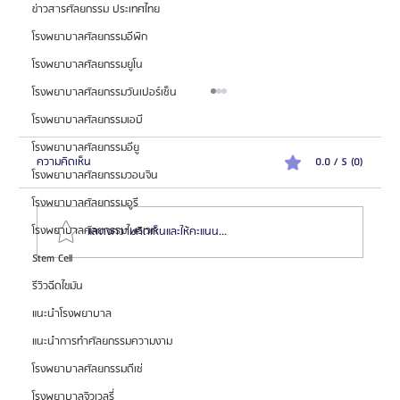
ข่าวสารศัลยกรรม ประเทศไทย
โรงพยาบาลศัลยกรรมอีพิก
โรงพยาบาลศัลยกรรมยูโน
โรงพยาบาลศัลยกรรมวันเปอร์เซ็น
โรงพยาบาลศัลยกรรมเอบี
โรงพยาบาลศัลยกรรมอียู
ความคิดเห็น
0.0 / 5 (0)
โรงพยาบาลศัลยกรรมวอนจิน
โรงพยาบาลศัลยกรรมอูรี
โรงพยาบาลศัลยกรรมไพรเวท
แสดงความคิดเห็นและให้คะแนน...
Stem Cell
รีวิวฉีดไขมัน
FAQ รวมทุกคำถามยอดฮิตเกี่ยวกับ 6 หมอเกาหลี
แนะนำโรงพยาบาล
“ผ่าตัดขากรรไกร” ที่ถูกพูดถึงมากในวงการ
แนะนำการทำศัลยกรรมความงาม
โรงพยาบาลศัลยกรรมดีเซ่
โรงพยาบาลจิวเวลรี่