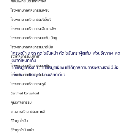
ศัลยแพทย์ ประเทศเกาหลี
โรงพยาบาลศัลยกรรมเฟรช
โรงพยาบาลศัลยกรรมจีเอ็นจี
โรงพยาบาลศัลยกรรมอิมเมจอัพ
โรงพยาบาลศัลยกรรมเจดับเบิลยู
โรงพยาบาลศัลยกรรมมาร์เบิ้ล
โครงหน้า 3 จุด ดูดไขมันหน้า ตัดไขมันกระพุ้งแก้ม  ส่วนอีกภาพ  ลด
รีวิวศัลยกรรมผู้ชาย
ขนาดโหนกแก้ม
โรงพยาบาลศัลยกรรมมาอิน
แก้ไขจมูกครั้งที่ 1 , แก้ไขจมูกเอียง แก้ได้ทุกสถานการเพราะเรามีฝีมือ
เก่งและเชี่ยวชาญ 1:1 กันเลยทีเดียว
โรงพยาบาลศัลยกรรมนานะ
โรงพยาบาลศัลยกรรมรูบี
Certified Consultant
คู่มือศัลยกรรม
ข่าวสารศัลยกรรมเกาหลี
รีวิวดูดไขมัน
รีวิวดูดไขมันหน้า