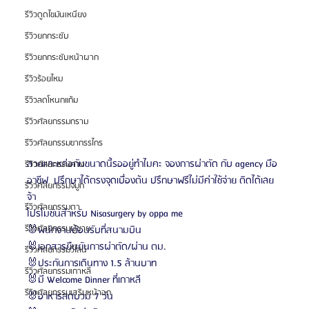
รีวิวดูดไขมันเหนียง
รีวิวยกกระชับ
รีวิวยกกระชับหน้าผาก
รีวิวร้อยไหม
รีวิวลดโหนกแก้ม
รีวิวศัลยกรรมกราม
รีวิวศัลยกรรมขากรรไกร
สวยและหล่อกันขนาดนี้รออยู่ทำไมคะ จองการผ่าตัด กับ agency มือ
รีวิวศัลยกรรมคาง
อาชีฟ  ปรึกษาได้ตรงจุดเบื่องต้น ปรึกษาฟรีไม่มีค่าใช้จ่าย ติดได้เลย
รีวิวศัลยกรรมจมูก
จ้า
รีวิวศัลยกรรมตา
โปรโมชั่นสำหรับ Nisasurgery by oppa me
รีวิวศัลยกรรมผู้ชาย
🐰พนักงานต้อนรับที่สนามบิน
🐰เอกสารยืนยันการผ่าตัด/ผ่าน ตม.
รีวิวศัลยกรรมวีไลน์
🐰ประกันการเดินทาง 1.5 ล้านบาท
รีวิวศัลยกรรมเกาหลี
🐰มี Welcome Dinner ที่เกาหลี
รีวิวศัลยกรรมเสริมหน้าอก
🐰อาหารลดบวม 7 วัน