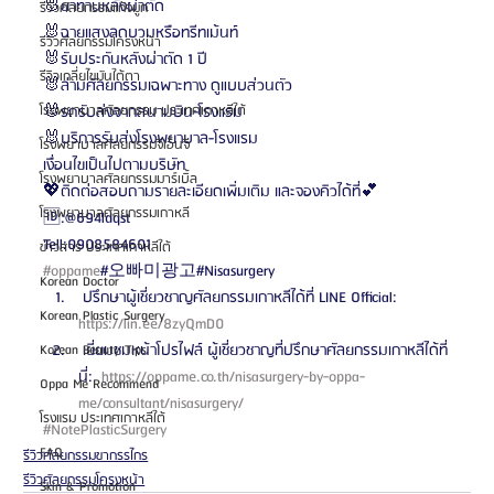
🐰ยาทานหลังผ่าตัด
รีวิวศัลยกรรมแก้จมูก
🐰ฉายแสงลดบวมหรือทรีทเม้นท์
รีวิวศัลยกรรมโครงหน้า
🐰รับประกันหลังผ่าตัด 1 ปี
รีวิวเกลี่ยไขมันใต้ตา
🐰ล่ามศัลยกรรมเฉพาะทาง ดูแบบส่วนตัว
โรงพยาบาลศัลยกรรม ประเทศเกาหลีใต้
🐰รถรับส่งจากสนามบิน-โรงแรม
🐰บริการรับส่งโรงพยาบาล-โรงแรม
โรงพยาบาลศัลยกรรมจีเอ็นจี
เงื่อนไขเป็นไปตามบริษัท
โรงพยาบาลศัลยกรรมมาร์เบิ้ล
💖ติดต่อสอบถามรายละเอียดเพิ่มเติม และจองคิวได้ที่💕
โรงพยาบาลศัลยกรรมเกาหลี
🆔:@694ldqst
Tell:0908584601
ข่าวสาร ประเทศเกาหลีใต้
#oppame
#오빠미광고#Nisasurgery 
Korean Doctor
 ปรึกษาผู้เชี่ยวชาญศัลยกรรมเกาหลีได้ที่ LINE Official: 
Korean Plastic Surgery
https://lin.ee/8zyQmD0 
 เยี่ยมชมหน้าโปรไฟล์ ผู้เชี่ยวชาญที่ปรึกษาศัลยกรรมเกาหลีได้ที่
Korean Beauty Tips
นี่: 
 https://oppame.co.th/nisasurgery-by-oppa-
Oppa Me Recommend
me/consultant/nisasurgery/ 
โรงแรม ประเทศเกาหลีใต้
#NotePlasticSurgery
FAQ
รีวิวศัลยกรรมขากรรไกร
รีวิวศัลยกรรมโครงหน้า
Skin & Promotion