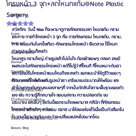
โครงหน้า 3 จุด+ลดโหนกแก้ม@Note Plastic
Beauty Podcast
Surgery,
Beauty Tips
ได้รับ NaN เต็ม 5 ดาว
Tips
สวัสดีคะ วันนี้ Nisa ก็จะพามาดูการศัลยกรรมลด โหนกแก้ม กราม 
Event
และคาง การทำโครงหน้า 3 จุด คือ การศัลยกรรม โหนกแก้ม, กราม, 
Medical
คาง พร้อมกันในครั้งเดียว ศัลยกรรมโครงหน้า เรียวสวย ไร้โหนก 
ถ่ายรูปมุมไหนก็ลงตัว
Oppa Me Today
โหนกสูง กรามใหญ่ ถ่ายรูปแล้วไม่มั่นใจ ต้องเข้าแอพฯ ตลอด เลยมี
Review
แพลนจะไปศัลยกรรมโครงหน้า แต่ก็ไม่รู้ว่าที่ไหนดี ที่ไหนเหมาะกับเรา 
Oppa Me TV
และต้องปรับโครงหน้าแบบไหนถึงจะลงตัว แอดแนะนำให้ดูรีวิวเยอะๆ 
ศึกษาเคสที่ใกล้เคียงกับรูปหน้าเรา เตรียมงบประมาณให้พร้อม และ
ที่ปรึกษาศัลยกรรมเกาหลี
เข้าไปพูดคุยกับคุณหมอหลายๆที่ จากนั้นตัดสินใจตามพื้นฐานของตัว
รีวิวศัลยกรรมฉีดไขมัน
เอง เช่น ความรู้สึกสบายใจ ชอบผลงาน ความปลอดภัย งบ
รีวิวศัลยกรรมดูดไขมัน
ประมาณ และอื่นๆ ซึ่งวันนี้แอดรวมโรงพยาบาล คลินิก ที่ศัลยกรรม
โรงพยาบาลศัลยกรรมเอท็อป
โครงหน้าแล้วปังๆ สวยแบบ 10/10 มาให้ลองส่องไว้เผื่อเป็นตัวเลือกใน
ใจ งานนี้เรามาดูกันนะคะว่าจะเปลี่ยนแปลงไปขนาดไหน
โรงพยาบาลศัลยกรรมบาโนบากิ
Beauty Blog