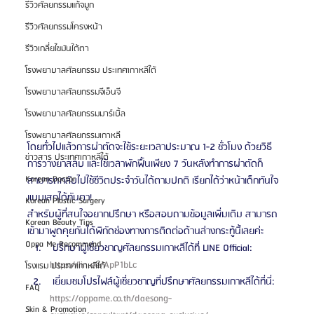
รีวิวศัลยกรรมแก้จมูก
รีวิวศัลยกรรมโครงหน้า
รีวิวเกลี่ยไขมันใต้ตา
โรงพยาบาลศัลยกรรม ประเทศเกาหลีใต้
โรงพยาบาลศัลยกรรมจีเอ็นจี
โรงพยาบาลศัลยกรรมมาร์เบิ้ล
โรงพยาบาลศัลยกรรมเกาหลี
โดยทั่วไปแล้วการผ่าตัดจะใช้ระยะเวลาประมาณ 1-2 ชั่วโมง ด้วยวิธี
ข่าวสาร ประเทศเกาหลีใต้
การวางยาสลบ และใช้เวลาพักฟื้นเพียง 7 วันหลังทำการผ่าตัดก็
Korean Doctor
สามารถกลับไปใช้ชีวิตประจำวันได้ตามปกติ เรียกได้ว่าหน้าเด็กทันใจ
แบบเสกได้ทันตา!
Korean Plastic Surgery
สำหรับผู้ที่สนใจอยากปรึกษา หรือสอบถามข้อมูลเพิ่มเติม สามารถ
Korean Beauty Tips
เข้ามาพูดคุยกันได้พิกัดช่องทางการติดต่อด้านล่างกระทู้นี้เลยค่ะ 
Oppa Me Recommend
 ปรึกษาผู้เชี่ยวชาญศัลยกรรมเกาหลีได้ที่ LINE Official: 
https://lin.ee/ApP1bLc 
โรงแรม ประเทศเกาหลีใต้
 เยี่ยมชมโปรไฟล์ผู้เชี่ยวชาญที่ปรึกษาศัลยกรรมเกาหลีได้ที่นี่: 
FAQ
https://oppame.co.th/daesong-
Skin & Promotion