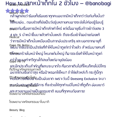
How to เสกหน้าเด็กใน 2 ชั่วโมง – @banobagi
Beauty Podcast
ได้รับ NaN เต็ม 5 ดาว
Beauty Tips
กล้าพูดเลยว่าร้อยทั้งร้อยเราทุกคนอยากมีหน้าเด็กกว่าวัยกันทั้งนั้น!? 
Tips
ใช่ไหมเอ่ย.. ตอนช่วงที่ยังเป็นวัยรุ่นหลายคนอาจจะยังไม่ค่อยรู้ร้อนรู้
หนาวกับเรื่องการมีหน้าเด็กสักเท่าไหร่ แต่เมื่ออายุเริ่มก้าวเข้าวัยเลข 3 
Event
4 และ 5 นำหน้าขึ้นมาแล้วเท่านั้นแหล่ะ ถึงจะเริ่มเข้าใจอย่างถ่องแท้ 
Medical
ว่าการมีหน้าเด็กนั้นเหมือนเป็นลาภอันประเสริฐ และนอกจากอายุที่
Oppa Me Today
เพิ่มมากขึ้นจะเป็นปัจจัยที่ทำให้ใบหน้าดูแก่กว่าไวแล้ว สำหรับบางคนที่
Review
มีโครงสร้างใบหน้าใหญ่ โหนกแก้มใหญ่ ก็อาจจะยิ่งทำให้ใบหน้าดูแก่
กว่าไวแบบเท่าทวีคูณได้เลยตั้งแต่อายุยังน้อย
Oppa Me TV
และอีกประเด็นสำคัญที่แสนจะบาดใจ คือเวลาเดินไปที่ไหนก็คงไม่มีใคร
ที่ปรึกษาศัลยกรรมเกาหลี
อยากโดนเรียกว่าลุง หรือป้าหรอกใช่ไหม? ถ้าใช่แล้วหล่ะก็ กระทู้นี้ทุก
รีวิวศัลยกรรมฉีดไขมัน
คนไม่ควรเลื่อนผ่านเป็นอันขาด เพราะวันนี้ Daesong Exclusive จะมา
แนะนำ และพูดถึงวิธีการ ที่จะช่วยให้ทุกท่านมีใบหน้าที่ดูเด็ก อ่อนเยาว์ 
รีวิวศัลยกรรมดูดไขมัน
และสวยงามอย่างเป็นธรรมชาติ แบบที่ทุกคนต้องการ! 
โรงพยาบาลศัลยกรรมเอท็อป
โรงพยาบาลศัลยกรรมบาโนบากิ
Beauty Blog