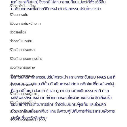
และโหนกแก้มใหญ่ ซึ่งจุดนี้ไม่สามารถเปลี่ยนแปลงได้ด้วยวิธีอื่น 
รีวิวดูดไขมันเหนียง
นอกจากการแก้ไขด้วยวิธีการผ่าตัดศัลยกรรมปรับโครงหน้า
รีวิวยกกระชับ
รีวิวยกกระชับหน้าผาก
รีวิวร้อยไหม
รีวิวลดโหนกแก้ม
รีวิวศัลยกรรมกราม
รีวิวศัลยกรรมขากรรไกร
รีวิวศัลยกรรมคาง
รีวิวศัลยกรรมจมูก
ซึ่งการผ่าตัดศัลยกรรมปรับโครงหน้า และยกกระชับแบบ MACS Lift ที่
โรงพยาบาลบาโนบากินั้น ถือเป็นการผ่าตัดแนวคิดใหม่ที่ตอบโจทย์ผู้
รีวิวศัลยกรรมตา
ที่อยากมีใบหน้าอ่อนเยาว์ และ ดูสวยงามอย่างเป็นธรรมชาติ ด้วย
รีวิวศัลยกรรมผู้ชาย
ผลลัพธ์หลังการผ่าตัดที่ช่วยยกกระชับให้ผิวหนังเต่งตึง ลดเลือนริ้ว
รีวิวศัลยกรรมวีไลน์
รอย ลดความยาวขากรรไกร กำจัดไขมันกระพุ้งแก้ม และช่วยลด
ปัญหากล้ามเนื้อบดเคี้ยว แถมยังควบคู่ไปกับการทำโปรแกรมเพื่อการ
รีวิวศัลยกรรมเกาหลี
พักฟื้นที่รวดเร็วอีกด้วย 
รีวิวศัลยกรรมเสริมหน้าอก