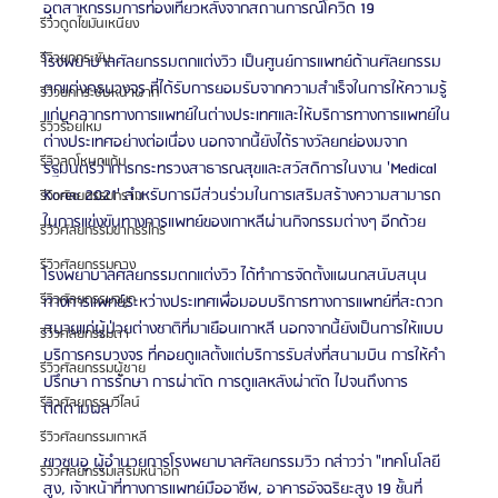
อุตสาหกรรมการท่องเที่ยวหลังจากสถานการณ์โควิด 19
รีวิวดูดไขมันเหนียง
รีวิวยกกระชับ
โรงพยาบาลศัลยกรรมตกแต่งวิว เป็นศูนย์การแพทย์ด้านศัลยกรรม
ตกแต่งครบวงจร ที่ได้รับการยอมรับจากความสำเร็จในการให้ความรู้
รีวิวยกกระชับหน้าผาก
แก่บุคลากรทางการแพทย์ในต่างประเทศและให้บริการทางการแพทย์ใน
รีวิวร้อยไหม
ต่างประเทศอย่างต่อเนื่อง นอกจากนี้ยังได้รางวัลยกย่องมจาก
รีวิวลดโหนกแก้ม
รัฐมนตรีว่าการกระทรวงสาธารณสุขและสวัสดิการในงาน 'Medical 
Korea 2021' สำหรับการมีส่วนร่วมในการเสริมสร้างความสามารถ
รีวิวศัลยกรรมกราม
ในการแข่งขันทางการแพทย์ของเกาหลีผ่านกิจกรรมต่างๆ อีกด้วย
รีวิวศัลยกรรมขากรรไกร
รีวิวศัลยกรรมคาง
โรงพยาบาลศัลยกรรมตกแต่งวิว ได้ทำการจัดตั้งแผนกสนับสนุน
รีวิวศัลยกรรมจมูก
ทางการแพทย์ระหว่างประเทศเพื่อมอบบริการทางการแพทย์ที่สะดวก
สบายแก่ผู้ป่วยต่างชาติที่มาเยือนเกาหลี นอกจากนี้ยังเป็นการให้แบบ
รีวิวศัลยกรรมตา
บริการครบวงจร ที่คอยดูแลตั้งแต่บริการรับส่งที่สนามบิน การให้คำ
รีวิวศัลยกรรมผู้ชาย
ปรึกษา การรักษา การผ่าตัด การดูแลหลังผ่าตัด ไปจนถึงการ
รีวิวศัลยกรรมวีไลน์
ติดตามผล
รีวิวศัลยกรรมเกาหลี
ชเวซุนอู ผู้อำนวยการโรงพยาบาลศัลยกรรมวิว กล่าวว่า "เทคโนโลยี
รีวิวศัลยกรรมเสริมหน้าอก
สูง, เจ้าหน้าที่ทางการแพทย์มืออาชีพ, อาคารอัจฉริยะสูง 19 ชั้นที่