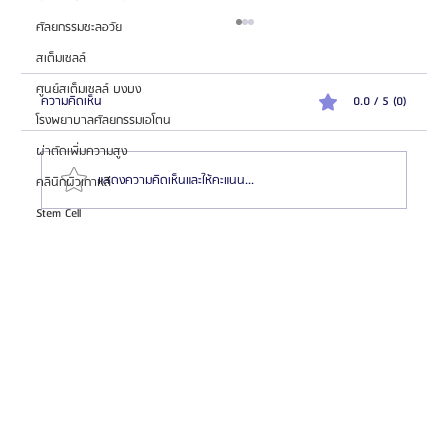
ศัลยกรรมชะลอวัย
สเต็มเซลล์
ศูนย์สเต็มเซลล์ บงบง
ความคิดเห็น
0.0 / 5 (0)
โรงพยาบาลศัลยกรรมเอโตน
ผ่าตัดเพิ่มความสูง
แสดงความคิดเห็นและให้คะแนน...
คลินิกผิวเกาหลี
Stem Cell
Oppa Me ศูนย์ปรึกษาความงาม “1 Stop Service” ครบ
ทุกบริการ การันตีราคาดีที่สุด