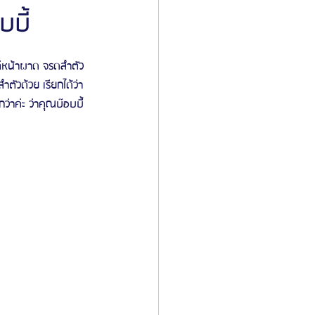
บี้
ิลยู
โรงพยาบาลศัลยกรรมมาร์เบิ้ล
แต่หน้าผาด จรดลำตัว
ตัวด้วย เรียกได้ว่า
่าค่ะ ว่าคุณบ๊อบบี้
ied Consultant
คู่มือศัลยกรรม