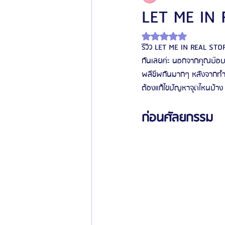
LET ME IN 
ได้รับ NaN เต็ม 5 ดาว
โรงพยาบาลศัลยกรรมเฟรช
โรงพยาบาลศ
รีวิว LET ME IN REAL STOR
กันเลยค่ะ นอกจากคุณบ๊อบบี
พลีชีพกันมากๆ หลังจากทำศั
รีวิวศัลยกรรมผู้ชาย
โรงพยาบาลศัลยก
ต้องแก้ไขปัญหาจุดไหนบ้าง 
ก่อนศัลยกรรม
ข่าวสารศัลยกรรมเกาหลี
รีวิวดูดไขมัน