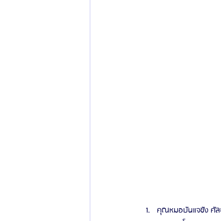
คุณหมอบันแจซัง ศัล