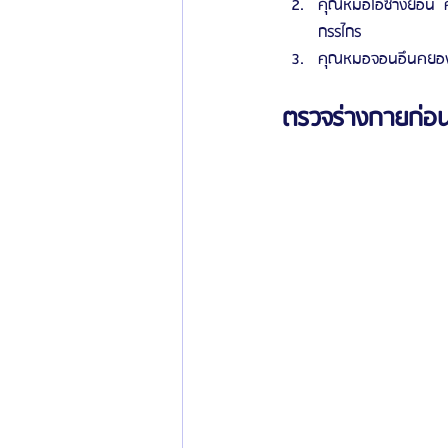
คุณหมอโอซางยอน  ศ
กรรไกร
คุณหมอจอนอึนคยอง
ตรวจร่างกายก่อน