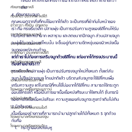
กลับมาสดใสได้อีกครั้ง การผ่าตัดจะทำให้เราลืมตาได้ง่ายกว่า
เดิม 
ศัลยกรรมเกาหลี
4. ศัลยกรรมจมูก 
ท่องเที่ยว ประเทศเกาหลีใต้
คุณหมอดูจากสิ่งที่คนไข้อยากได้แล้ว จะเป็นทรงที่เข้ากับใบหน้าของ
ข่าวดารา ศิลปิน นักแสดง
เรา คือ ทรงเรียวเล็ก ปลายพุ่ง เป็นการปรับความสูงของซิลิโคนให้รับ
ราคาศัลยกรรมเกาหลี
กับใบหน้าและหน้าผาก เหลาฐาน และลดขนาดปีกจมูก ส่วนปลายจมูก
จะพุ่งได้มากน้อยแค่ไหนนั้น จะขึ้นอยู่กับความยืดหยุ่นของผิวหนังเนื้อ
ราคาศัลยกรรมเกาหลี
จมูกของแต่ละคนด้วย  
การศึกษา ประเทศเกาหลีใต้
แต่ถ้าเราไม่ต้องการเสริมจมูกด้วยซิลิโคน แต่อยากได้ทรงประมาณนี้ 
ธุรกิจศัลยกรรมเกาหลี
ต้องทำอย่างไร???
ทรงเรียวเล็กปลายพุ่ง เป็นการปรับทรงจมูกใหม่ทั้งหมด ตั้งแต่สัน
ดูดวงศัลยกรรม
จมูก ไปจึงปลายจมูก โดยปกติแล้ว บริเวณสันจมูกจะใช้ซิลิโคนเพื่อ
เอเจนซี่ศัลยกรรมเกาหลี
เสริมความสูง แต่ในกรณีที่คนไข้ไม่อยากได้ซิลิโคน สามารถใช้กระดูก
โรงพยาบาลศัลยกรรมบราวน์
อ่อนซี่โครงได้ หรือเป็นการเอาเนื้อเยื่อหนังศีรษะมาใช้แทนได้ (ในกรณี
คลินิกผิวพรรณ
ของการใช้เนื้อเยื่อหนังสีรษะ ความสูงของสันจมูกจะสูงกว่าเดิมไม่เกิน 
2 มิลลิเมตร)
โรงพยาบาลศัลยกรรมไอดี
เนื้อเยื่อของร่างกายที่สามารถนำมาปลูกถ่ายได้มีทั้งหมด 5 จุดด้วย
โรงพยาบาลศัลยกรรมเจจุน
กันคือ 
โรงพยาบาลศัลยกรรมวิว
กระดูกอ่อนหลังใบหู