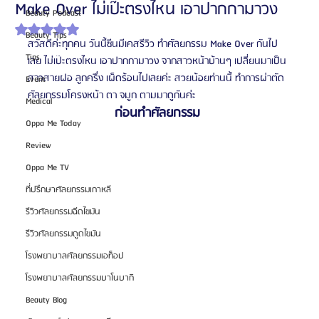
Make Over ไม่เป๊ะตรงไหน เอาปากกามาวง
Beauty Podcast
ได้รับ NaN เต็ม 5 ดาว
Beauty Tips
สวัสดีค่ะทุกคน วันนี้ซีนมีเคสรีวิว ทำศัลยกรรม Make Over กันไป
Tips
เลย ไม่เป๊ะตรงไหน เอาปากกามาวง จากสาวหน้าบ้านๆ เปลี่ยนมาเป็น
สาวสายฝอ ลูกครึ่ง เผ็ดร้อนไปเลยค่ะ สวยน้อยท่านนี้ ทำการผ่าตัด 
Event
ศัลยกรรมโครงหน้า ตา จมูก ตามมาดูกันค่ะ
Medical
ก่อนทำศัลยกรรม 
Oppa Me Today
Review
Oppa Me TV
ที่ปรึกษาศัลยกรรมเกาหลี
รีวิวศัลยกรรมฉีดไขมัน
รีวิวศัลยกรรมดูดไขมัน
โรงพยาบาลศัลยกรรมเอท็อป
โรงพยาบาลศัลยกรรมบาโนบากิ
Beauty Blog