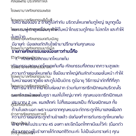
ศัลยแพทย์ ประเทศเกาหลี
โรงพยาบาลศัลยกรรมเฟรช
โรงพยาบาลศัลยกรรมจีเอ็นจี
ใบหน้าของน้อง 2 ข้างดูไม่เท่ากัน บริเวณโหนกแก้มดูใหญ่ จมูกดูเนื้อ
หนา ชมพู่ ตาดูเหนื่อยๆ ทำให้ใบหน้าโดยรวมดูโทรม ไม่สดใส และทำให้
โรงพยาบาลศัลยกรรมอิมเมจอัพ
ใบหน้าดู
โรงพยาบาลศัลยกรรมเจดับเบิลยู
มีอายุค่ะ น้องเลยตัดสินใจเข้ามาปรึกษากับคุณหมอ 
โรงพยาบาลศัลยกรรมมาร์เบิ้ล
รายกายศัลยกรรมของน้องสาวท่านนี้คือ 
รีวิวศัลยกรรมผู้ชาย
ศัลยกรรมลดขนาดโหนกแก้ม
ศัลยกรรมลดขนาดโหนกแก้มคือ ศัลยกรรมที่ลดขนาดความสูงและ
โรงพยาบาลศัลยกรรมมาอิน
ความกว้างของโหนกแก้ม ซึ่งมีขนาดใหญ่เกินสัดส่วนของใบหน้า ทำให้
โรงพยาบาลศัลยกรรมนานะ
ใบหน้าของเราดูแข็ง และดูไม่เป็นมิตร ดูมีอายุ วิธีการผ่าตัดที่ดีที่สุด
โรงพยาบาลศัลยกรรมรูบี
คือการผ่าตัดจากผ่านในช่องปาก ร่วมกับการกรีดเปิดแผลบริเวณไร
ผม ด้านหน้าของใบหูเรา แผลไม่ใหญ่มากค่ะ คุณหมอจะกรีดเปิดแผล
Certified Consultant
ประมาณ 2 cm. แผลเล็กค่ะ ไม่ทิ้งรอยแผลเป็น ที่ต้องเปิดแผล ทั้ง
คู่มือศัลยกรรม
ด้านในและนอก เพราะนอกจากคุณหมอจะตัดกระดูกให้บางลงเพื่อลด
ข่าวสารศัลยกรรมเกาหลี
ความกว้างของกระดูกด้านข้างแล้ว ยังต้องทำการดันกระดูกโหนกแก้ม
รีวิวดูดไขมัน
เข้ามาด้านในประมาณ 45 องศา และยึดน็อตไททาเนียมไว้ค่ะ (น็อตตัว
นี้สามารถอยู่ในร่างกายได้ตลอดชีวิตนะค่ะ ไม่เป็นอันตรายค่ะ) คุณ
รีวิวดูดไขมันหน้า