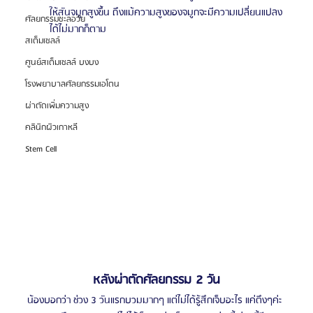
ให้สันจมูกสูงขึ้น ถึงแม้ความสูงของจมูกจะมีความเปลี่ยนแปลง
ศัลยกรรมชะลอวัย
ได้ไม่มากก็ตาม
สเต็มเซลล์
ศูนย์สเต็มเซลล์ บงบง
โรงพยาบาลศัลยกรรมเอโตน
ผ่าตัดเพิ่มความสูง
คลินิกผิวเกาหลี
Stem Cell
หลังผ่าตัดศัลยกรรม 2 วัน
น้องบอกว่า ช่วง 3 วันแรกบวมมากๆ แต่ไม่ได้รู้สึกเจ็บอะไร แค่ตึงๆค่ะ 