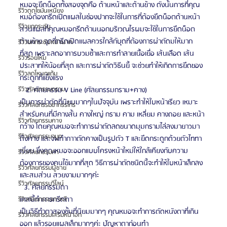
หมอจะยึดน็อตทั้งสองจุดคือ ด้านหน้าและด้านข้าง ดังนั้นการที่คุณ
รีวิวดูดไขมันเหนียง
หมอต้องกรีดเปิดแผลในช่องปากจะใช้ในการที่ต้องยึดน็อตด้านหน้า 
รีวิวยกกระชับ
ส่วนแผลที่คุณหมอกรีดด้านนอกบริเวณไรผมจะใช้ในการยึดน็อต
ด้านข้าง จุดที่กรีดเปิดแผลควรใกล้กับุดที่ต้องการผ่าตัดมให้มาก
รีวิวยกกระชับหน้าผาก
ที่สุด เพราะลดอาการบวมช้ำและการทำลายเนื้อเยื่อ เส้นเลือด เส้น
รีวิวร้อยไหม
ประสาทให้น้อยที่สุด และการผ่าตัดวิธีนยี้ จะช่วยทำให้เกิดการยึดของ
รีวิวลดโหนกแก้ม
กระดูกที่แข็งแรง 
   2. ศัลยกรรม V Line (ศัลยกรรมกราม+คาง) 
รีวิวศัลยกรรมกราม
เป็นการผ่าตัดที่นิยมมากๆในปัจจุบัน เพราะทำให้ใบหน้าเรียว เหมาะ
รีวิวศัลยกรรมขากรรไกร
สำหรับคนที่มีคางสั้น คางใหญ่ กราม คาม เหลี่ยม คางถอย และหน้า
รีวิวศัลยกรรมคาง
กว้าง โดยคุณหมอจะทำการผ่าตัดลดขนาดมุมกรามไล่ลงมายาวมา
รีวิวศัลยกรรมจมูก
ถึงคาง และจพทำกาาตัดคางเป็นรูปตัว T และยึดกระดูกด้วยตัวไททา
เนี่ยม ซึ่งคุณหมอจะออกแบบโครงหน้าใหม่ให้ใกล้เคียงกับความ
รีวิวศัลยกรรมตา
ต้องการของคนไข้มากที่สุด วิธีการผ่าตัดชนิดนี้จะทำให้ใบหน้าเล็กลง 
รีวิวศัลยกรรมผู้ชาย
และสมส่วน สวยงามมากๆค่ะ
รีวิวศัลยกรรมวีไลน์
  3. ศัลยกรรมตา 
เคสนี้ทำการกรีดตา 
รีวิวศัลยกรรมเกาหลี
เป็นวิธีทำตาสองชั้นที่นิยมมากๆ คุณหมอจะทำการตัดหนังตาที่เกิน
รีวิวศัลยกรรมเสริมหน้าอก
ออก แล้วรอยแผลเล็กมากๆค่ะ ปัญหาตาก่อนทำ