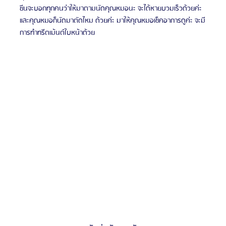
ซีนจะบอกทุกคนว่าให้มาตามนัดคุณหมอนะ จะได้หายบวมเร็วด้วยค่ะ 
และคุณหมอก็นัดมาตัดไหม ด้วยค่ะ มาให้คุณหมอเช็คอาการดูค่ะ จะมี
การทำทรีตเม้นต์ใบหน้าด้วย