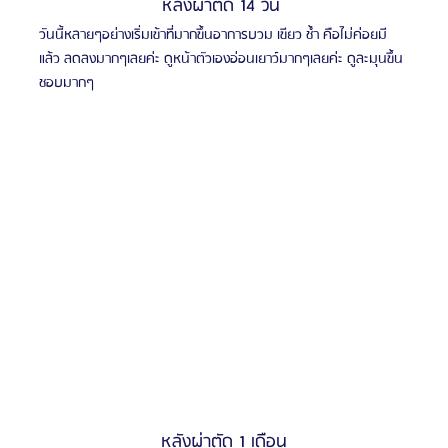
หลังผ่าตัด 14 วัน 
วันนี้หลายๆอย่างเริ่มเข้าที่มากขึ้นอาการบวม เขียว ช้ำ คือไม่ค่อยมี
แล้ว ลดลงมากๆเลยค่ะ ดูหน้าตัวเองอ่อนเยาว์มากๆเลยค่ะ ดูละมุนขึ้น 
ชอบมากๆ
หลังผ่าตัด 1 เดือน