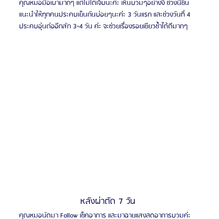
คุณหมอมือเบามากๆ แต่ไม่ได้เจ็บนะค่ะ เห็นบวมๆอย่างงี้ ช่วงนี้ซีน
แนะนำให้ทุกคนประคบเย็นกันบ่อยๆนะค่ะ 3 วันแรก และช่วงวันที่ 4 
ประคบอุ่นต่ออีกสัก 3-4 วัน ค่ะ จะช่วยเรื่องรอยเขียวช้ำได้ดีมากๆ
หลังผ่าตัด 7 วัน 
คุณหมอนัดมา Follow เช็คอาการ และมาฉายแสงลดอาการบวมค่ะ 