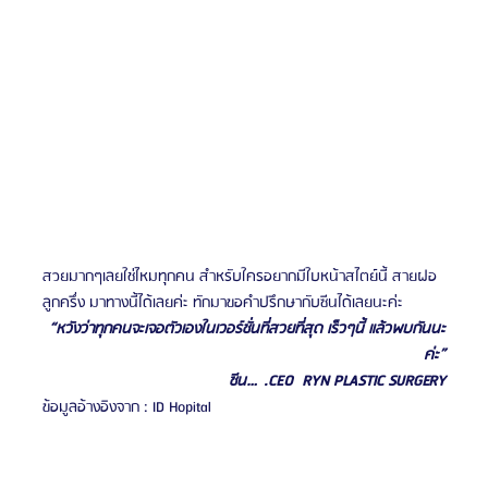
สวยมากๆเลยใช่ไหมทุกคน สำหรับใครอยากมีใบหน้าสไตย์นี้ สายฝอ 
ลูกครึ่ง มาทางนี้ได้เลยค่ะ ทักมาขอคำปรึกษากับซีนได้เลยนะค่ะ
“หวังว่าทุกคนจะเจอตัวเองในเวอร์ชั่นที่สวยที่สุด เร็วๆนี้ แล้วพบกันนะ
ค่ะ”
ซีน….CEO  RYN PLASTIC SURGERY
ข้อมูลอ้างอิงจาก : ID Hopital