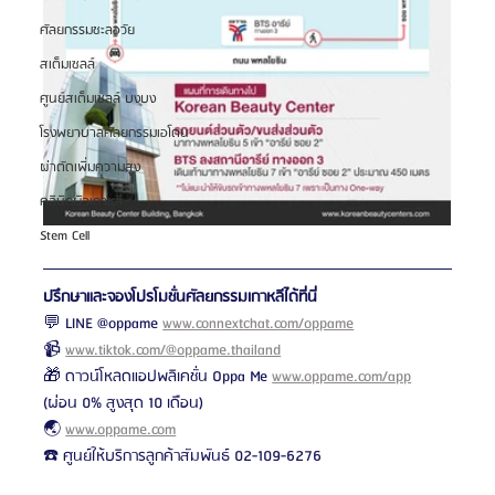
ศัลยกรรมชะลอวัย
สเต็มเซลล์
ศูนย์สเต็มเซลล์ บงบง
โรงพยาบาลศัลยกรรมเอโตน
ผ่าตัดเพิ่มความสูง
คลินิกผิวเกาหลี
Stem Cell
ปรึกษาและจองโปรโมชั่นศัลยกรรมเกาหลีได้ที่นี่
💬 LINE @oppame 
www.connextchat.com/oppame
📹 
www.tiktok.com/@oppame.thailand
🎁 ดาวน์โหลดแอปพลิเคชั่น Oppa Me 
www.oppame.com/app
(ผ่อน 0% สูงสุด 10 เดือน)
🌏 
www.oppame.com
☎️ ศูนย์ให้บริการลูกค้าสัมพันธ์ 02-109-6276