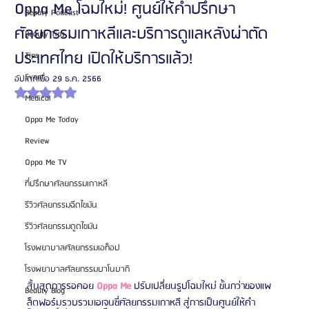
Oppa Me โฉมใหม่! ศูนย์ให้คำปรึกษา
Beauty Podcast
ศัลยกรรมเกาหลีและบริการดูแลหลังผ่าตัด
Beauty Tips
ประเทศไทย เปิดให้บริการแล้ว!
Tips
Event
อัปเดตเมื่อ
29 ธ.ค. 2566
ได้รับ NaN เต็ม 5 ดาว
Medical
Oppa Me Today
Review
Oppa Me TV
ที่ปรึกษาศัลยกรรมเกาหลี
รีวิวศัลยกรรมฉีดไขมัน
รีวิวศัลยกรรมดูดไขมัน
โรงพยาบาลศัลยกรรมเอท็อป
โรงพยาบาลศัลยกรรมบาโนบากิ
สิ้นสุดการรอคอย 
Oppa Me
 ปรับเปลี่ยนรูปโฉมใหม่ ขั้นกว่าของแพ
Beauty Blog
ล็ตฟอร์มรวบรวมเอเจนซี่ศัลยกรรมเกาหลี สู่การเป็นศูนย์ให้คำ