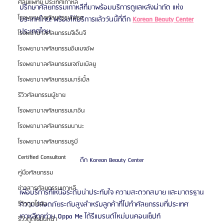
ศัลยแพทย์ ประเทศเกาหลี
ปรึกษาศัลยกรรมเกาหลีที่มาพร้อมบริการดูแลหลังผ่าตัด แห่ง
โรงพยาบาลศัลยกรรมเฟรช
ประเทศไทย! พร้อมให้บริการแล้ววันนี้ที่ตึก 
Korean Beauty Center
ประเทศไทย
โรงพยาบาลศัลยกรรมจีเอ็นจี
โรงพยาบาลศัลยกรรมอิมเมจอัพ
โรงพยาบาลศัลยกรรมเจดับเบิลยู
โรงพยาบาลศัลยกรรมมาร์เบิ้ล
รีวิวศัลยกรรมผู้ชาย
โรงพยาบาลศัลยกรรมมาอิน
โรงพยาบาลศัลยกรรมนานะ
โรงพยาบาลศัลยกรรมรูบี
Certified Consultant
ตึก Korean Beauty Center
คู่มือศัลยกรรม
ข่าวสารศัลยกรรมเกาหลี
เพื่อบริการที่เหนือระดับน่าประทับใจ ความสะดวกสบาย และมาตรฐาน
ความปลอดภัยระดับสูงสำหรับลูกค้าที่ไปทำศัลยกรรมที่ประเทศ
รีวิวดูดไขมัน
เกาหลีทุกท่าน Oppa Me ได้รีแบรนด์ใหม่บนคอนเซ็ปท์
รีวิวดูดไขมันหน้า