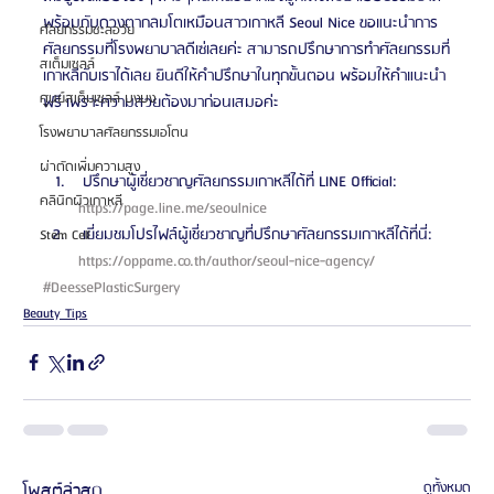
พร้อมกับดวงตากลมโตเหมือนสาวเกาหลี Seoul Nice ขอแนะนำการ
ศัลยกรรมชะลอวัย
ศัลยกรรมที่โรงพยาบาลดีเซ่เลยค่ะ สามารถปรึกษาการทำศัลยกรรมที่
สเต็มเซลล์
เกาหลีกับเราได้เลย ยินดีให้คำปรึกษาในทุกขั้นตอน พร้อมให้คำแนะนำ
ศูนย์สเต็มเซลล์ บงบง
ฟรี เพราะความสวยต้องมาก่อนเสมอค่ะ
โรงพยาบาลศัลยกรรมเอโตน
ผ่าตัดเพิ่มความสูง
 ปรึกษาผู้เชี่ยวชาญศัลยกรรมเกาหลีได้ที่ LINE Official: 
คลินิกผิวเกาหลี
https://page.line.me/seoulnice 
 เยี่ยมชมโปรไฟล์ผู้เชี่ยวชาญที่ปรึกษาศัลยกรรมเกาหลีได้ที่นี่: 
Stem Cell
https://oppame.co.th/author/seoul-nice-agency/ 
#DeessePlasticSurgery
Beauty Tips
โพสต์ล่าสุด
ดูทั้งหมด