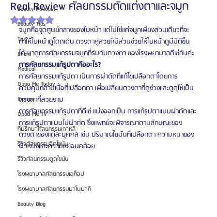
Real Review ศัลยกรรมตัดแต่งตาและจมูก
Beauty Podcast
ได้รับ NaN เต็ม 5 ดาว
Beauty Tips
จมูกคือจุดศูนย์กลางของใบหน้า แต่ไม่ใช่แค่จมูกเพียงส่วนเดียวที่จะ
Tips
ทำให้ใบหน้าดูโดดเด่น ดวงตาคู่สวยก็มีส่วนช่วยให้ใบหน้าดูมีมิติขึ้น
ได้ มาดูการศัลยกรรมจมูกที่รับกับดวงตา ของโรงพยาบาลดีเซ่กันค่ะ
Event
การศัลยกรรมแก้รูปตาคืออะไร?
Medical
การศัลยกรรมแก้รูปตา เป็นการผ่าตัดที่แก้ไขเปลือกตาโดยการ
Oppa Me Today
ควบคุมกล้ามเนื้อที่เปลือกตา เพื่อเปลี่ยนดวงตาที่ดูง่วงและดูดุให้เป็น
Review
ดวงตาที่สวยงาม
การศัลยกรรมแก้รูปตาที่ดีเซ่ แบ่งออกเป็น การแก้รูปตาแบบผ่าตัดและ
Oppa Me TV
การแก้รูปตาแบบไม่ผ่าตัด ซึ่งแพทย์จะพิจารณาตามลักษณะของ
ที่ปรึกษาศัลยกรรมเกาหลี
ดวงตาของแต่ละบุคคล เช่น ปริมาณไขมันที่เปลือกตา ความหนาของ
รีวิวศัลยกรรมฉีดไขมัน
ผิวหนังและความหย่อนคล้อย
รีวิวศัลยกรรมดูดไขมัน
โรงพยาบาลศัลยกรรมเอท็อป
โรงพยาบาลศัลยกรรมบาโนบากิ
Beauty Blog