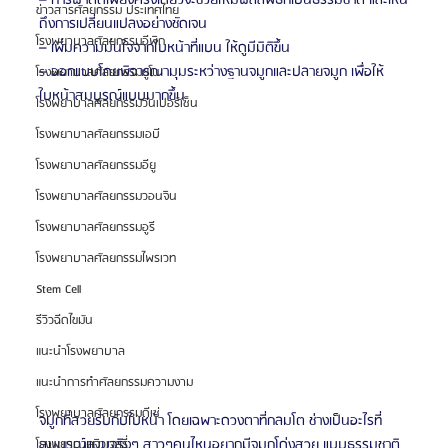
ข่าวสารศัลยกรรม ประเทศไทย
ถึงการเปลี่ยนแปลงอย่างชัดเจน
โรงพยาบาลศัลยกรรมอีพิก
– เพิ่มความมั่นใจจากใบหน้าที่แบน ให้ดูมีมิติขึ้น
– ออกแบบโดยพิจารณามุมระหว่างฐานจมูกและปลายจมูก เพื่อให้
โรงพยาบาลศัลยกรรมยูโน
ใบหน้าสมบูรณ์แบบมากขึ้น
โรงพยาบาลศัลยกรรมวันเปอร์เซ็น
โรงพยาบาลศัลยกรรมเอบี
โรงพยาบาลศัลยกรรมอียู
โรงพยาบาลศัลยกรรมวอนจิน
โรงพยาบาลศัลยกรรมอูรี
โรงพยาบาลศัลยกรรมไพรเวท
Stem Cell
รีวิวฉีดไขมัน
แนะนำโรงพยาบาล
แนะนำการทำศัลยกรรมความงาม
โรงพยาบาลศัลยกรรมดีเซ่
จมูกที่สวยรับกับใบหน้า โดยเฉพาะดวงตาที่กลมโต ช่างเป็นอะไรที่
สมบูรณ์แบบจริงๆ สาวๆคนไหนอยากมีจมูกโด่งสวย แบบธรรมชาติ 
โรงพยาบาลจิวเวลรี่