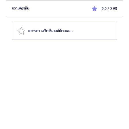
ความคิดเห็น
0.0 / 5 (0)
แสดงความคิดเห็นและให้คะแนน...
HemaPure โปรแกรมฟอกเลือดเกาหลี ฟื้นฟูเซลล์และ
สุขภาพลึก