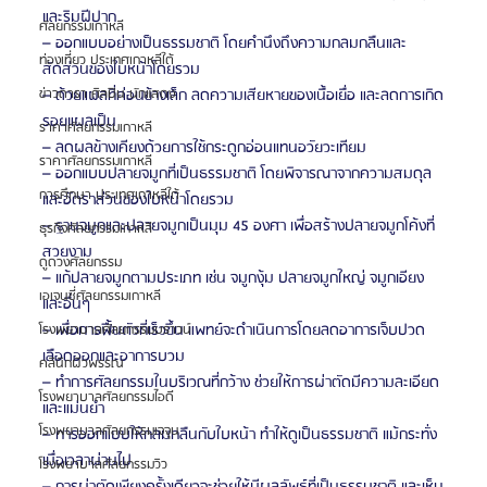
และริมฝีปาก
ศัลยกรรมเกาหลี
– ออกแบบอย่างเป็นธรรมชาติ โดยคำนึงถึงความกลมกลืนและ
ท่องเที่ยว ประเทศเกาหลีใต้
สัดส่วนของใบหน้าโดยรวม
– ด้วยแผลที่ค่อนข้างเล็ก ลดความเสียหายของเนื้อเยื่อ และลดการเกิด
ข่าวดารา ศิลปิน นักแสดง
รอยแผลเป็น
ราคาศัลยกรรมเกาหลี
– ลดผลข้างเคียงด้วยการใช้กระดูกอ่อนแทนอวัยวะเทียม
ราคาศัลยกรรมเกาหลี
– ออกแบบปลายจมูกที่เป็นธรรมชาติ โดยพิจารณาจากความสมดุล
การศึกษา ประเทศเกาหลีใต้
และอัตราส่วนของใบหน้าโดยรวม
– ฐานจมูกและปลายจมูกเป็นมุม 45 องศา เพื่อสร้างปลายจมูกโค้งที่
ธุรกิจศัลยกรรมเกาหลี
สวยงาม
ดูดวงศัลยกรรม
– แก้ปลายจมูกตามประเภท เช่น จมูกงุ้ม ปลายจมูกใหญ่ จมูกเอียง
เอเจนซี่ศัลยกรรมเกาหลี
และอื่นๆ
– เพื่อการฟื้นตัวที่เร็วขึ้น แพทย์จะดำเนินการโดยลดอาการเจ็บปวด 
โรงพยาบาลศัลยกรรมบราวน์
เลือดออกและอาการบวม
คลินิกผิวพรรณ
– ทำการศัลยกรรมในบริเวณที่กว้าง ช่วยให้การผ่าตัดมีความละเอียด
โรงพยาบาลศัลยกรรมไอดี
และแม่นยำ
โรงพยาบาลศัลยกรรมเจจุน
– การออกแบบให้กลมกลืนกับใบหน้า ทำให้ดูเป็นธรรมชาติ แม้กระทั่ง
เมื่อเวลาผ่านไป
โรงพยาบาลศัลยกรรมวิว
– การผ่าตัดเพียงครั้งเดียวจะช่วยให้มีผลลัพธ์ที่เป็นธรรมชาติ และเห็น