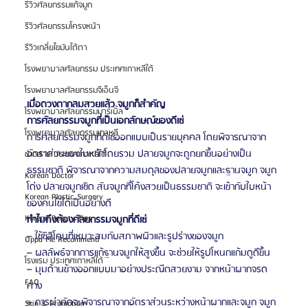
รีวิวศัลยกรรมแก้จมูก
รีวิวศัลยกรรมโครงหน้า
รีวิวเกลี่ยไขมันใต้ตา
โรงพยาบาลศัลยกรรม ประเทศเกาหลีใต้
โรงพยาบาลศัลยกรรมจีเอ็นจี
เมื่อดวงตากลมสวยแล้ว จมูกก็สำคัญ
โรงพยาบาลศัลยกรรมมาร์เบิ้ล
การศัลยกรรมจมูกที่เป็นเอกลักษณ์ของดีเซ่
โรงพยาบาลศัลยกรรมเกาหลี
การศัลยกรรมจมูกที่ดีเซ่ออกแบบเป็นรายบุคคล โดยพิจารณาจาก
อัตราส่วนของใบหน้าโดยรวม ปลายจมูกจะถูกยกขึ้นอย่างเป็น
ข่าวสาร ประเทศเกาหลีใต้
ธรรมชาติ พิจารณาจากความสมดุลของปลายจมูกและฐานจมูก จมูก
Korean Doctor
โด่ง ปลายจมูกเชิด สันจมูกที่โค้งสวยเป็นธรรมชาติ จะเข้ากับใบหน้า
Korean Plastic Surgery
ของคนไข้ได้เป็นอย่างดี
Korean Beauty Tips
ทำไมถึงต้องศัลยกรรมจมูกที่ดีเซ่
– ใช้ซิลิโคนที่เหมาะสมกับสภาพผิวและรูปร่างของจมูก
Oppa Me Recommend
– ผลลัพธ์จากการแก้ฐานจมูกให้สูงขึ้น จะช่วยให้รูปโหนกแก้มดูดีขึ้น
โรงแรม ประเทศเกาหลีใต้
– มุมด้านข้างออกแบบมาอย่างประณีตสวยงาม จากหน้าผากจรด
FAQ
คาง
– การผ่าตัดจะพิจารณาจากอัตราส่วนระหว่างหน้าผากและจมูก จมูก
Skin & Promotion