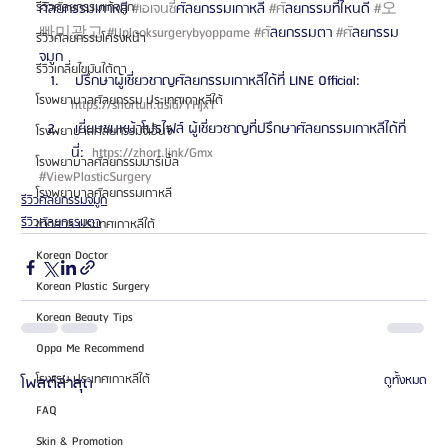
ศัลยกรรมเกาหลี 
#เอเจนซ
ี่ศัลยกรรมเกาหลี 
#ศ
ัลยกรรมที่ไหนดี 
#오
รีวิวศัลยกรรมแก้จมูก
빠미광고
#Uplooksurgerybyoppame
#ศ
ัลยกรรมตา 
#ศ
ัลยกรรม
รีวิวศัลยกรรมโครงหน้า
จมูก  
รีวิวเกลี่ยไขมันใต้ตา
 ปรึกษาผู้เชี่ยวชาญศัลยกรรมเกาหลีได้ที่ LINE Official: 
โรงพยาบาลศัลยกรรม ประเทศเกาหลีใต้
https://shorturl.asia/YHjxT 
 เยี่ยมชมหน้าโปรไฟล์ ผู้เชี่ยวชาญที่ปรึกษาศัลยกรรมเกาหลีได้ที่
โรงพยาบาลศัลยกรรมจีเอ็นจี
นี่: 
 https://zhort.link/Gmx 
โรงพยาบาลศัลยกรรมมาร์เบิ้ล
#ViewPlasticSurgery
โรงพยาบาลศัลยกรรมเกาหลี
รีวิวศัลยกรรมจมูก
รีวิวศัลยกรรมตา
ข่าวสาร ประเทศเกาหลีใต้
Korean Doctor
Korean Plastic Surgery
Korean Beauty Tips
Oppa Me Recommend
โรงแรม ประเทศเกาหลีใต้
โพสต์ล่าสุด
ดูทั้งหมด
FAQ
Skin & Promotion