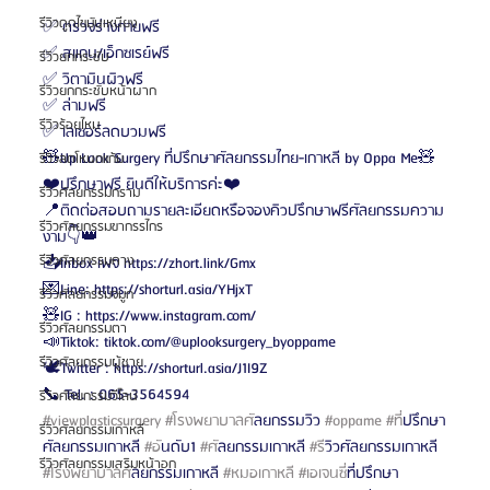
รีวิวดูดไขมันเหนียง
✅ ตรวจร่างกายฟรี
✅ สแกน/เอ็กซเรย์ฟรี
รีวิวยกกระชับ
✅ วิตามินผิวฟรี
รีวิวยกกระชับหน้าผาก
✅ ล่ามฟรี
รีวิวร้อยไหม
✅ เลเซอร์ลดบวมฟรี
🧸Up Look Surgery ที่ปรึกษาศัลยกรรมไทย-เกาหลี by Oppa Me🧸
รีวิวลดโหนกแก้ม
❤️ปรึกษาฟรี ยินดีให้บริการค่ะ❤️
รีวิวศัลยกรรมกราม
📍ติดต่อสอบถามรายละเอียดหรือจองคิวปรึกษาฟรีศัลยกรรมความ
รีวิวศัลยกรรมขากรรไกร
งาม👇👑
รีวิวศัลยกรรมคาง
📥Inbox เพจ https://zhort.link/Gmx 
💌Line: https://shorturl.asia/YHjxT
รีวิวศัลยกรรมจมูก
🧸IG : https://www.instagram.com/
รีวิวศัลยกรรมตา
📣Tiktok: tiktok.com/@uplooksurgery_byoppame
รีวิวศัลยกรรมผู้ชาย
🕊️Twitter : https://shorturl.asia/J1I9Z
📞 Tel. : 065-3564594
รีวิวศัลยกรรมวีไลน์
#viewplasticsurgery
#โรงพยาบาลศ
ัลยกรรมวิว 
#oppame
#ท
ี่ปรึกษา
รีวิวศัลยกรรมเกาหลี
ศัลยกรรมเกาหลี 
#อ
ันดับ1 
#ศ
ัลยกรรมเกาหลี 
#ร
ีวิวศัลยกรรมเกาหลี 
รีวิวศัลยกรรมเสริมหน้าอก
#โรงพยาบาลศ
ัลยกรรมเกาหลี 
#หมอเกาหล
ี 
#เอเจนซ
ี่ที่ปรึกษา