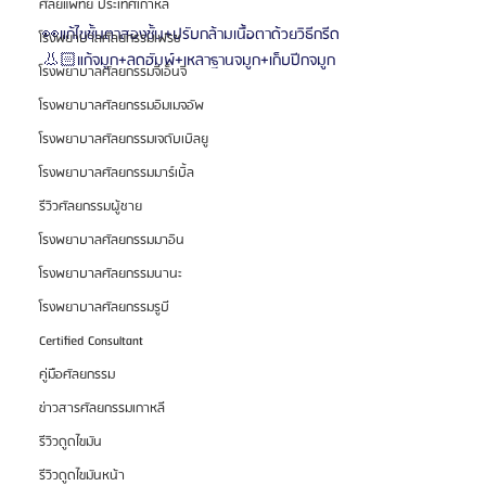
ศัลยแพทย์ ประเทศเกาหลี
👀แก้ไขชั้นตาสองชั้น+ปรับกล้ามเนื้อตาด้วยวิธีกรีด
โรงพยาบาลศัลยกรรมเฟรช
👃🏻แก้จมูก+ลดฮัมพ์+เหลาฐานจมูก+เก็บปีกจมูก
โรงพยาบาลศัลยกรรมจีเอ็นจี
โรงพยาบาลศัลยกรรมอิมเมจอัพ
โรงพยาบาลศัลยกรรมเจดับเบิลยู
โรงพยาบาลศัลยกรรมมาร์เบิ้ล
รีวิวศัลยกรรมผู้ชาย
โรงพยาบาลศัลยกรรมมาอิน
โรงพยาบาลศัลยกรรมนานะ
โรงพยาบาลศัลยกรรมรูบี
Certified Consultant
คู่มือศัลยกรรม
ข่าวสารศัลยกรรมเกาหลี
รีวิวดูดไขมัน
รีวิวดูดไขมันหน้า