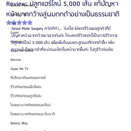
Review: ปลูกแฮร์ไลน์ 5,000 เส้น แก้ปัญหา
Beauty Podcast
หน้าผากกว้างสู่ผมดกดำอย่างเป็นธรรมชาติ
Beauty Tips
ได้รับ NaN เต็ม 5 ดาว
Tips
Seoul Mate Surgery สวัสดีค่า…วันนี้เรามีเคสรีวิวของลูกค้าที่มี
Event
ปัญหาหน้าผากกว้างมาฝากกันค่ะ โดนเคสรีวิวเคสนี้เป็นการรีวิวการ
Medical
ปลูกแฮร์ไลน์ 5,000 เส้น เพื่อเพิ่มไรผมและลูกผมที่ดกกดำขึ้น เพิ่ม
ความมั่นใจและกล้าที่จะมัดผมโชว์ใบหน้ามากขึ้นค่ะ ไปดูรีวิวกันเล้ย
Oppa Me Today
Review
Oppa Me TV
ที่ปรึกษาศัลยกรรมเกาหลี
รีวิวศัลยกรรมฉีดไขมัน
รีวิวศัลยกรรมดูดไขมัน
โรงพยาบาลศัลยกรรมเอท็อป
โรงพยาบาลศัลยกรรมบาโนบากิ
Beauty Blog