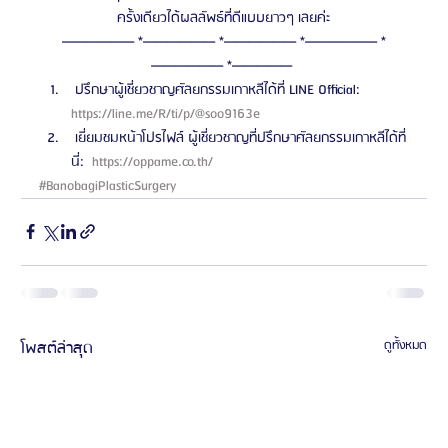
ครั้งเดียวได้ผลลัพธ์ที่ดีแบบยาวๆ เลยค่ะ
—————— *—————— *—————— *—————— *
—————— *————— 
 ปรึกษาผู้เชี่ยวชาญศัลยกรรมเกาหลีได้ที่ LINE Official: 
https://line.me/R/ti/p/@soo9163e 
 เยี่ยมชมหน้าโปรไฟล์ ผู้เชี่ยวชาญที่ปรึกษาศัลยกรรมเกาหลีได้ที่
นี่: 
 https://oppame.co.th/ 
#BanobagiPlasticSurgery
โพสต์ล่าสุด
ดูทั้งหมด