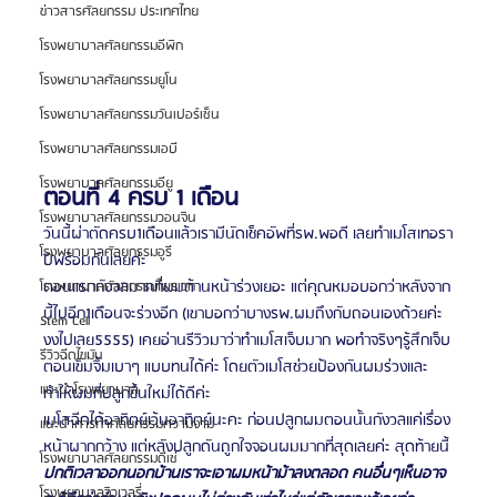
ข่าวสารศัลยกรรม ประเทศไทย
โรงพยาบาลศัลยกรรมอีพิก
โรงพยาบาลศัลยกรรมยูโน
โรงพยาบาลศัลยกรรมวันเปอร์เซ็น
โรงพยาบาลศัลยกรรมเอบี
โรงพยาบาลศัลยกรรมอียู
ตอนที่ 4 ครบ 1 เดือน
โรงพยาบาลศัลยกรรมวอนจิน
วันนี้ผ่าตัดครบ1เดือนแล้วเรามีนัดเช็คอัพที่รพ.พอดี เลยทำเมโสเทอรา
โรงพยาบาลศัลยกรรมอูรี
ปีพร้อมกันเลยค่ะ
ตอนแรกกังวลมากที่ผมด้านหน้าร่วงเยอะ แต่คุณหมอบอกว่าหลังจาก
โรงพยาบาลศัลยกรรมไพรเวท
นี้ไปอีก1เดือนจะร่วงอีก (เขาบอกว่าบางรพ.ผมถึงกับถอนเองด้วยค่ะ 
Stem Cell
งงไปเลย5555) เคยอ่านรีวิวมาว่าทำเมโสเจ็บมาก พอทำจริงๆรู้สึกเจ็บ
รีวิวฉีดไขมัน
ตอนเข็มจิ้มเบาๆ แบบทนได้ค่ะ โดยตัวเมโสช่วยป้องกันผมร่วงและ
แนะนำโรงพยาบาล
ทำให้ผมที่ปลูกขึ้นใหม่ได้ดีค่ะ
เมโสฉีดได้อาทิตย์เว้นอาทิตย์นะคะ ก่อนปลูกผมตอนนั้นกังวลแค่เรื่อง
แนะนำการทำศัลยกรรมความงาม
หน้าผากกว้าง แต่หลังปลูกดันถูกใจจอนผมมากที่สุดเลยค่ะ สุดท้ายนี้
โรงพยาบาลศัลยกรรมดีเซ่
ปกติเวลาออกนอกบ้านเราจะเอาผมหน้าม้าลงตลอด คนอื่นๆเห็นอาจ
โรงพยาบาลจิวเวลรี่