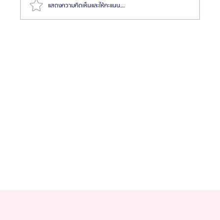
แสดงความคิดเห็นและให้คะแนน...
สเต็มเซลล์จากไขมัน ทำไมจึงเป็นแหล่งฟื้นฟูร่างกายที่ดี
ที่สุด