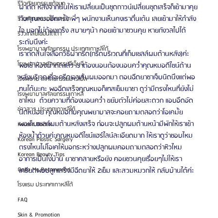
รีวิวศัลยกรรมแก้จมูก
ผ่าตัด หลังจากนั้นให้เราเปลี่ยนเป็นชุดกาวน์เปลี่ยนชุดเสร็จก็เข้ามาคุย
กับคุณหมออีกครั้ง พี่ๆ พนักงานเห็นคงเราตื่นเต้น เลยเข้ามาให้กำลัง
รีวิวศัลยกรรมโครงหน้า
ใจ บอกไม่ต้องเกร็ง สบายๆน้า คอยเข้ามาชวนคุย หายกังวลไปได้
รีวิวเกลี่ยไขมันใต้ตา
ระดับนึงค่ะ
โรงพยาบาลศัลยกรรม ประเทศเกาหลีใต้
เราตัดสินใจเลือกวิธีผ่ากรีด(กรีดบริเวณที่เก็บเซลล์ผมด้านหลัง)ค่ะ 
โรงพยาบาลศัลยกรรมจีเอ็นจี
พอเข้าห้องผ่าตัดแล้ว เราต้องนอนต้องนอนคว่ำคุณหมอดีไซน์ด้าน
หลังบริเวณที่จะกรีดเอาเส้นผมออกมา ตอนฉีดยาชาเจ็บนิดนึงแต่พอ
โรงพยาบาลศัลยกรรมมาร์เบิ้ล
ทนได้นะคะ พอฉีดเสร็จคุณหมอก็เทสเข็มยาชา ดูว่ามีตรงไหนที่ยังไม่
โรงพยาบาลศัลยกรรมเกาหลี
ชาไหม  ด้วยความที่ต้องนอนคว่ำ ขยับตัวไม่ค่อยสะดวก แอบอึดอัด
ข่าวสาร ประเทศเกาหลีใต้
นิดหน่อย คุณหมอกับคุณพยาบาลจะคอยถามตลอดว่าโอเคมั้ย
พอเก็บเซลล์ผมด้านหลังเสร็จ ก่อนจะปลูกผมด้านหน้ามีพักให้เราเข้า
Korean Doctor
ห้องน้ำด้วยค่ะคุณหมอดีไซน์แฮร์ไลน์ละเอียดมาก ให้เราดูว่าชอบไหม 
Korean Plastic Surgery
ตรงไหนไม่โอเคให้บอกระหว่างปลูกผมคอมถามตลอดว่าหิวไหม 
Korean Beauty Tips
อาการเป็นไงบ้าน ยาชาคลายหรือยัง คอยชวนคุยเรื่อยๆไม่ให้เรา
Oppa Me Recommend
เครียดพอปลูกเสร็จมีฉีดยาให้ 2เข็ม และสวมหมวกให้ กลับบ้านได้ค่ะ
โรงแรม ประเทศเกาหลีใต้
FAQ
Skin & Promotion