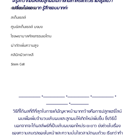
จะรู้สึกว่าก่อนหลังปลูกผมไม่ต่างกันเท่าไหร่แต่ตัวเราเองรู้เลยว่า
เปลี่ยนไปเยอะมาก รู้สึกชอบมากค่ะ
ศัลยกรรมชะลอวัย
สเต็มเซลล์
ศูนย์สเต็มเซลล์ บงบง
โรงพยาบาลศัลยกรรมเอโตน
ผ่าตัดเพิ่มความสูง
คลินิกผิวเกาหลี
Stem Cell
—————— *—————— *—————— *—————— *
—————— *—————
วิธีที่ได้ผลที่ดีที่สุดในการแก้ปัญหาหน้าผากกว้างคือการปลูกแฮร์ไลน์
ผมเพื่อเพิ่มจำนวนเส้นผมและลูกผมให้เกิดใหม่เพิ่มขึ้น ซึ่งวิธีนี้
นอกจากจะได้ผลลัพธ์ที่เป็นเส้นผมงอกใหม่ระยะยาว ยังช่วยในเรื่อง
ของความสมดุลของใบหน้าและความมั่นใจเวลามัดผมด้วย เรียกว่าทำ