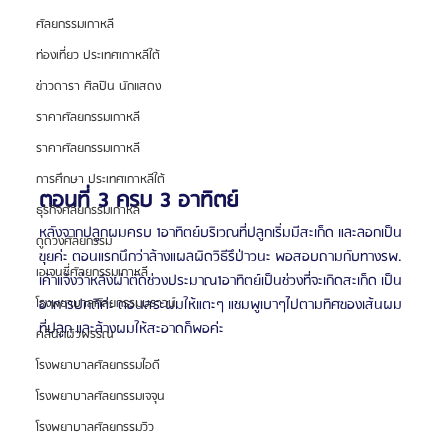
ศัลยกรรมเกาหลี
ท่องเที่ยว ประเทศเกาหลีใต้
ข่าวดารา ศิลปิน นักแสดง
ราคาศัลยกรรมเกาหลี
ราคาศัลยกรรมเกาหลี
การศึกษา ประเทศเกาหลีใต้
ตอนที่ 3 ครบ 3 อาทิตย์
ธุรกิจศัลยกรรมเกาหลี
หลังจากปลูกผมครบ 1อาทิตย์บริเวณที่ปลูกเริ่มมีสะเก็ด และลอกเป็น
ดูดวงศัลยกรรม
ขุยค่ะ ตอนแรกนึกว่าล้างแผลผิดวิธีรึป่าวนะ พอสอบถามกับทางรพ. 
เอเจนซี่ศัลยกรรมเกาหลี
เค้าแจ้งว่าหลังผ่าตัดช่วงประมาณ1อาทิตย์เป็นช่วงที่จะเกิดสะเก็ด เป็น
อาการปกติค่ะ ตอนสระผมให้แตะๆ แชมพูเบาๆไปตามทิศของเส้นผม
โรงพยาบาลศัลยกรรมบราวน์
ที่ปลูก และล้างผมให้สะอาดก็พอค่ะ
คลินิกผิวพรรณ
โรงพยาบาลศัลยกรรมไอดี
โรงพยาบาลศัลยกรรมเจจุน
โรงพยาบาลศัลยกรรมวิว