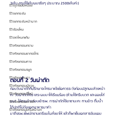
3เส้น สรุปใช้เส้นผมจริงๆ ประมาณ 2500เส้นค่ะ)
รีวิวดูดไขมันเหนียง
รีวิวยกกระชับ
รีวิวยกกระชับหน้าผาก
รีวิวร้อยไหม
รีวิวลดโหนกแก้ม
รีวิวศัลยกรรมกราม
รีวิวศัลยกรรมขากรรไกร
รีวิวศัลยกรรมคาง
รีวิวศัลยกรรมจมูก
รีวิวศัลยกรรมตา
ตอนที่ 2 วันผ่าตัด
รีวิวศัลยกรรมผู้ชาย
ก่อนวันผ่าตัดที่ปรึกษาจะโทรมาแจ้งข้อควรระวังก่อนปลูกผมล่วงหน้า
รีวิวศัลยกรรมวีไลน์
ค่ะ วันผ่าตัดให้เราสระผมมาให้เรียบร้อย (ห้ามใช้ครีมนวด และออยใส่
ผม)  ให้ทานข้าวก่อนเข้ารพ. การผ่าตัดใช้ยาชานะคะ ทานข้าว ดื่มน้ำ
รีวิวศัลยกรรมเกาหลี
ได้ปกติไม่ต้องอดอาหารมาค่า
รีวิวศัลยกรรมเสริมหน้าอก
มาถึงรพ.พี่พนักงานเตรียมใบสั่งยาให้ แล้วก็พาเซ็นเอกสารยินยอม