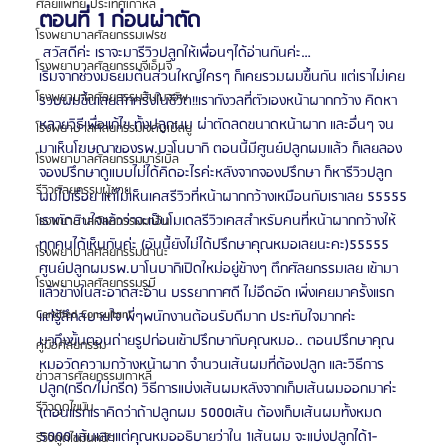
ศัลยแพทย์ ประเทศเกาหลี
ตอนที่ 1 ก่อนผ่าตัด
โรงพยาบาลศัลยกรรมเฟรช
 สวัสดีค่ะ เราจะมารีวิวปลูกให้เพื่อนๆได้อ่านกันค่ะ…
โรงพยาบาลศัลยกรรมจีเอ็นจี
เริ่มจากช่วงมัธยมต้นส่วนใหญ่ใครๆ ก็เคยรวมผมขึ้นกัน แต่เราไม่เคย
โรงพยาบาลศัลยกรรมอิมเมจอัพ
รวบผมขึ้นเลยสักครั้งในชีวิต!!เรากังวลที่ตัวเองหน้าผากกว้าง คิดหา
หลายวิธีเพื่อแก้ไข ทั้งปลูกผม ผ่าตัดลดขนาดหน้าผาก และอื่นๆ จน
โรงพยาบาลศัลยกรรมเจดับเบิลยู
มาเห็นโฆษณาของรพ.บาโนบากิ ตอนนี้มีศูนย์ปลูกผมแล้ว ก็เลยลอง
โรงพยาบาลศัลยกรรมมาร์เบิ้ล
จองปรึกษาดูแบบไม่ได้คิดอะไรค่ะหลังจากจองปรึกษา ก็หารีวิวปลูก
รีวิวศัลยกรรมผู้ชาย
ผมไปเรื่อย แต่ไม่เห็นเคสรีวิวที่หน้าผากกว้างเหมือนกับเราเลย 55555
เราตัดสินใจแล้วว่าจะเป็นโมเดลรีวิวเคสสำหรับคนที่หน้าผากกว้างให้
โรงพยาบาลศัลยกรรมมาอิน
ทุกคนได้เห็นกันค่ะ (อันนี้ยังไม่ได้ปรึกษาคุณหมอเลยนะคะ)55555 
โรงพยาบาลศัลยกรรมนานะ
ศูนย์ปลูกผมรพ.บาโนบากิเปิดใหม่อยู่ข้างๆ ตึกศัลยกรรมเลย เข้ามา
โรงพยาบาลศัลยกรรมรูบี
แล้วข้างในสะอาดสะอ้าน บรรยากาศดี ไม่อึดอัด เพิ่งเคยมาครั้งแรก 
Certified Consultant
แต่รู้สึกสบายใจ พี่ๆพนักงานต้อนรับดีมาก ประทับใจมากค่ะ
มาถึงขั้นตอนถ่ายรูปก่อนเข้าปรึกษากับคุณหมอ.. ตอนปรึกษาคุณ
คู่มือศัลยกรรม
หมอวัดความกว้างหน้าผาก จำนวนเส้นผมที่ต้องปลูก และวิธีการ
ข่าวสารศัลยกรรมเกาหลี
ปลูก(กรีด/ไม่กรีด) วิธีการแบ่งเส้นผมหลังจากเก็บเส้นผมออกมาค่ะ 
รีวิวดูดไขมัน
(ตอนแรกเราคิดว่าถ้าปลูกผม 5000เส้น ต้องเก็บเส้นผมทั้งหมด 
5000 เส้นเลยแต่คุณหมออธิบายว่าใน 1เส้นผม จะแบ่งปลูกได้1-
รีวิวดูดไขมันหน้า