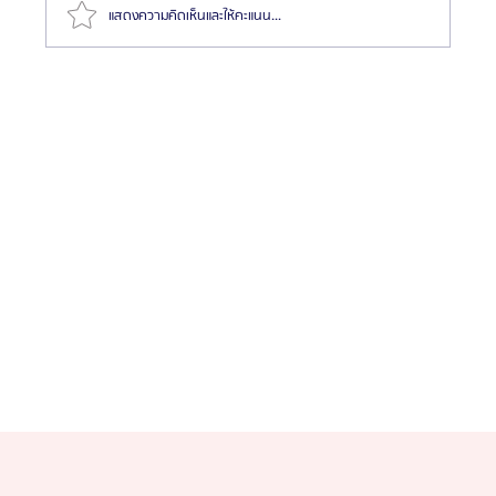
แสดงความคิดเห็นและให้คะแนน...
รีวิวขั้นตอนผ่าตัดขากรรไกรที่เกาหลี ตั้งแต่ปรึกษาจนถึง
พักฟื้น | ประสบการณ์ผ่าตัดขากรรไกรกับ Glam Plastic
Surgery โรงพยาบาลศัลยกรรมแกลม