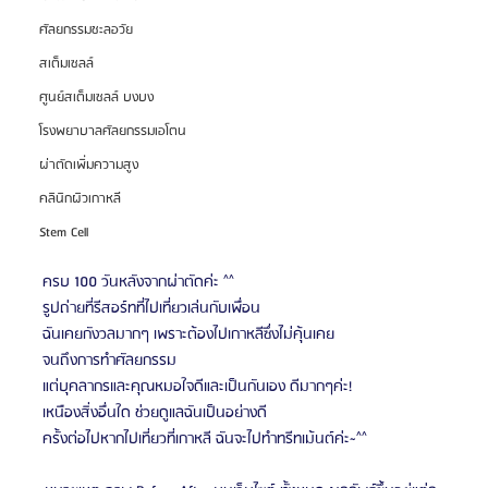
ศัลยกรรมชะลอวัย
สเต็มเซลล์
ศูนย์สเต็มเซลล์ บงบง
โรงพยาบาลศัลยกรรมเอโตน
ผ่าตัดเพิ่มความสูง
คลินิกผิวเกาหลี
Stem Cell
ครบ 100 วันหลังจากผ่าตัดค่ะ ^^
รูปถ่ายที่รีสอร์ทที่ไปเที่ยวเล่นกับเพื่อน
ฉันเคยกังวลมากๆ เพราะต้องไปเกาหลีซึ่งไม่คุ้นเคย
จนถึงการทำศัลยกรรม
แต่บุคลากรและคุณหมอใจดีและเป็นกันเอง ดีมากๆค่ะ!
เหนืองสิ่งอื่นใด ช่วยดูแลฉันเป็นอย่างดี
ครั้งต่อไปหากไปเที่ยวที่เกาหลี ฉันจะไปทำทรีทเม้นต์ค่ะ~^^​