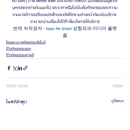
หมายเหตุ ภาพ Before After บนเว็บไซต์ ทั้งหมด ผลลัพธ์ขึ้นอยู่แต่ละ
บุคคลแตกต่างกันออกไป และราคาหรือโปรโมชั่นศัลยกรรมและความ
งามอาจมีการเปลี่ยนแปลงโดยจะแจ้งให้ทราบล่วงหน้าก่อนรับบริการ 
สามารถอ่านเงื่อนไขได้ที่ เงื่อนไขการให้บริการ
번역 저작권자 - 
Oppa Me Global 
성형외과 미디어 플랫
폼
โรงพยาบาลศัลยกรรมจีเอ็นจี
รีวิวศัลยกรรมจมูก
รีวิวศัลยกรรมเกาหลี
โพสต์ล่าสุด
ดูทั้งหมด