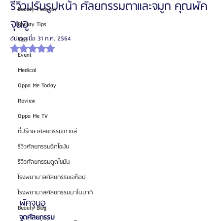
รีวิวปรับรูปหน้า ศัลยกรรมตาและจมูก คุณพัค
Beauty Podcast
จุนอู
Beauty Tips
อัปเดตเมื่อ
31 ก.ค. 2564
Tips
ได้รับ NaN เต็ม 5 ดาว
Event
Medical
Oppa Me Today
Review
Oppa Me TV
ที่ปรึกษาศัลยกรรมเกาหลี
รีวิวศัลยกรรมฉีดไขมัน
รีวิวศัลยกรรมดูดไขมัน
โรงพยาบาลศัลยกรรมเอท็อป
โรงพยาบาลศัลยกรรมบาโนบากิ
พัคจุนอู
Beauty Blog
จุดศัลยกรรม