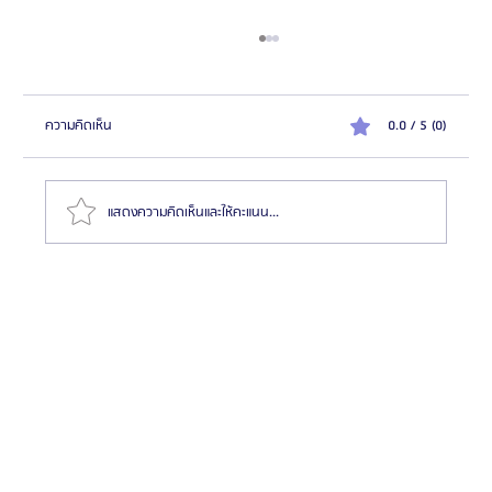
ความคิดเห็น
0.0 / 5 (0)
แสดงความคิดเห็นและให้คะแนน...
รีวิวขั้นตอนผ่าตัดขากรรไกรที่เกาหลี ตั้งแต่ปรึกษาจนถึง
พักฟื้น | ประสบการณ์ผ่าตัดขากรรไกรกับ Glam Plastic
Surgery โรงพยาบาลศัลยกรรมแกลม