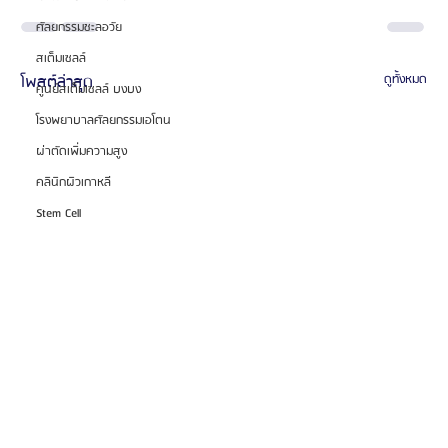
ศัลยกรรมชะลอวัย
สเต็มเซลล์
โพสต์ล่าสุด
ดูทั้งหมด
ศูนย์สเต็มเซลล์ บงบง
โรงพยาบาลศัลยกรรมเอโตน
ผ่าตัดเพิ่มความสูง
คลินิกผิวเกาหลี
Stem Cell