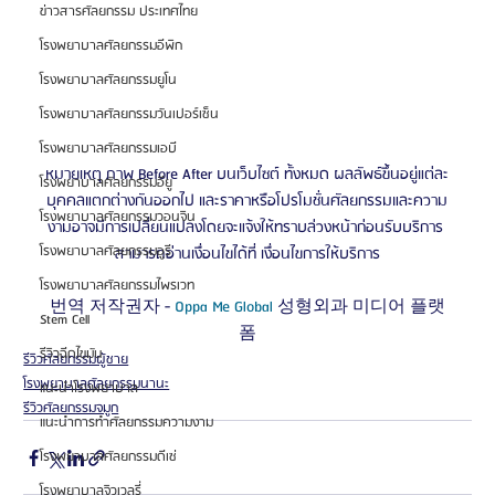
ข่าวสารศัลยกรรม ประเทศไทย
โรงพยาบาลศัลยกรรมอีพิก
โรงพยาบาลศัลยกรรมยูโน
โรงพยาบาลศัลยกรรมวันเปอร์เซ็น
โรงพยาบาลศัลยกรรมเอบี
หมายเหตุ ภาพ Before After บนเว็บไซต์ ทั้งหมด ผลลัพธ์ขึ้นอยู่แต่ละ
โรงพยาบาลศัลยกรรมอียู
บุคคลแตกต่างกันออกไป และราคาหรือโปรโมชั่นศัลยกรรมและความ
โรงพยาบาลศัลยกรรมวอนจิน
งามอาจมีการเปลี่ยนแปลงโดยจะแจ้งให้ทราบล่วงหน้าก่อนรับบริการ 
โรงพยาบาลศัลยกรรมอูรี
สามารถอ่านเงื่อนไขได้ที่ เงื่อนไขการให้บริการ
โรงพยาบาลศัลยกรรมไพรเวท
번역 저작권자 - 
Oppa Me Global 
성형외과 미디어 플랫
Stem Cell
폼
รีวิวฉีดไขมัน
รีวิวศัลยกรรมผู้ชาย
โรงพยาบาลศัลยกรรมนานะ
แนะนำโรงพยาบาล
รีวิวศัลยกรรมจมูก
แนะนำการทำศัลยกรรมความงาม
โรงพยาบาลศัลยกรรมดีเซ่
โรงพยาบาลจิวเวลรี่