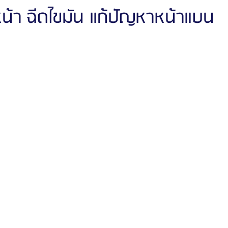
ปหน้า ฉีดไขมัน แก้ปัญหาหน้าแบน
ัลยกรรมจีเอ็นจี
โรงพยาบาลศัลยกรรมอิมเมจอัพ
โรงพยาบาลศัลยกรรมเจดับเบ
รรมมาอิน
โรงพยาบาลศัลยกรรมนานะ
โรงพยาบาลศัลยกรรมรูบี
Certif
รีวิวดูดไขมันหน้า
รีวิวดูดไขมันเหนียง