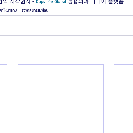
번역 저작권자 - 
Oppa Me Global 
성형외과 미디어 플랫폼
วลดโหนกแก้ม
รีวิวศัลยกรรมวีไลน์