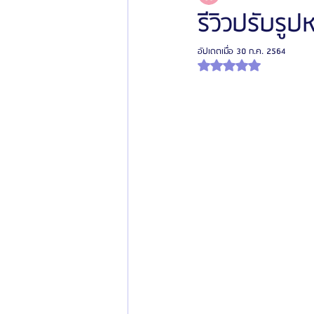
รีวิวปรับรู
อัปเดตเมื่อ
30 ก.ค. 2564
โรงพยาบาลศัลยกรรมเฟรช
โรงพยาบาลศ
ได้รับ NaN เต็ม 5 ดาว
รีวิวศัลยกรรมผู้ชาย
โรงพยาบาลศัลยก
ข่าวสารศัลยกรรมเกาหลี
รีวิวดูดไขมัน