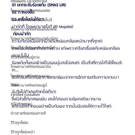
ศัลยแพทย์ ประเทศเกาหลี
01 ยกกระชับร่องแก้ม (SMAS Lift)
โรงพยาบาลศัลยกรรมเฟรช
02 ตาสองชั้น
03 เกลี่ยไขมันใต้ตา
โรงพยาบาลศัลยกรรมจีเอ็นจี
ผ่าตัดที่ 
โรงพยาบาลไอดี (ID Hospital)
โรงพยาบาลศัลยกรรมอิมเมจอัพ
 ก่อนผ่าตัด 
โรงพยาบาลศัลยกรรมเจดับเบิลยู
ความกังวลเนื่องจากผิวแก้มหย่อนคล้อยหนักมากที่สุดค่ะ
ช่วงนี้ฉันไปออกกำลังกายด้วย แต่เพราะเครียดเรื่องแก้มหย่อนคล้อย
โรงพยาบาลศัลยกรรมมาร์เบิ้ล
เลยจะไม่ไป
รีวิวศัลยกรรมผู้ชาย
ร่องแก้มทั้งสองข้างเป็นรอยบุ๋มลงไปเลยค่ะ เป็นสิ่งที่ควรใส่ใจใช่ไหมล่ะ
โรงพยาบาลศัลยกรรมมาอิน
คะ..
โรงพยาบาลศัลยกรรมนานะ
ฉันได้ยินเกี่ยวกับอาการแทรกซ้อนจากการฉีดสารเสริมความงามมา
เยอะ
โรงพยาบาลศัลยกรรมรูบี
ฉันจึงไม่ทำเลยสักครั้งเดียว!
Certified Consultant
ซึ่งนิสัยขี้กังวลของฉัน เลยได้สอบถามข้อสงสัยมากมาย
คู่มือศัลยกรรม
แต่ช่วยให้คำคอบอย่างเป็นกันเอง จากนั้นฉันเลยให้ความไว้ใจค่ะ
ข่าวสารศัลยกรรมเกาหลี
รีวิวดูดไขมัน
รีวิวดูดไขมันหน้า