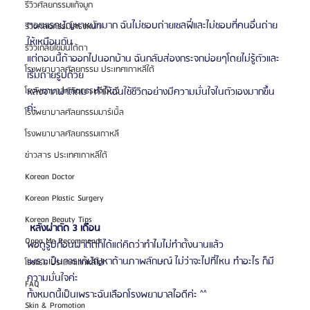
รีวิวศัลยกรรมแก้จมูก
ตอนแรกปัญหาหนักมาก ฉันไม่ชอบถ่ายเซลฟี่และไม่ชอบที่คนอื่นถ่าย
รีวิวศัลยกรรมโครงหน้า
ให้เหมือนกัน
รีวิวเกลี่ยไขมันใต้ตา
แต่ตอนนี้ถ้าออกไปนอกบ้าน ฉันกลับส่องกระจกบ่อยๆโดยไม่รู้ตัวและ
โรงพยาบาลศัลยกรรม ประเทศเกาหลีใต้
เริ่มถ่ายรูปด้วย
หลังจากผ่าตัดมา ทำให้ฉันใช้ชีวิตอย่างมีความมั่นใจในตัวเองมากขึ้น
โรงพยาบาลศัลยกรรมจีเอ็นจี
ค่ะ
โรงพยาบาลศัลยกรรมมาร์เบิ้ล
โรงพยาบาลศัลยกรรมเกาหลี
ข่าวสาร ประเทศเกาหลีใต้
Korean Doctor
Korean Plastic Surgery
Korean Beauty Tips
 หลังผ่าตัด 3 เดือน 
Oppa Me Recommend
พอดูรูปก่อนผ่าตัดก็ได้แต่คิดว่าทำไมไม่ทำตั้งนานแล้ว
เพราะเป็นการแก้ปัญหาด้านภาพลักษณ์ ไม่ว่าจะไปที่ไหน ทำอะไร ก็มี
โรงแรม ประเทศเกาหลีใต้
ความมั่นใจค่ะ
FAQ
ทั้งหมดนี้เป็นเพราะฉันเลือกโรงพยาบาลไอดีค่ะ ^^
Skin & Promotion