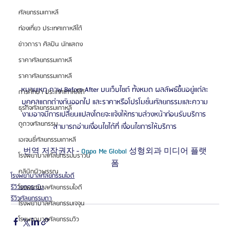
ศัลยกรรมเกาหลี
ท่องเที่ยว ประเทศเกาหลีใต้
ข่าวดารา ศิลปิน นักแสดง
ราคาศัลยกรรมเกาหลี
ราคาศัลยกรรมเกาหลี
หมายเหตุ ภาพ Before After บนเว็บไซต์ ทั้งหมด ผลลัพธ์ขึ้นอยู่แต่ละ
การศึกษา ประเทศเกาหลีใต้
บุคคลแตกต่างกันออกไป และราคาหรือโปรโมชั่นศัลยกรรมและความ
ธุรกิจศัลยกรรมเกาหลี
งามอาจมีการเปลี่ยนแปลงโดยจะแจ้งให้ทราบล่วงหน้าก่อนรับบริการ 
ดูดวงศัลยกรรม
สามารถอ่านเงื่อนไขได้ที่ เงื่อนไขการให้บริการ
เอเจนซี่ศัลยกรรมเกาหลี
번역 저작권자 - 
Oppa Me Global 
성형외과 미디어 플랫
โรงพยาบาลศัลยกรรมบราวน์
폼
คลินิกผิวพรรณ
โรงพยาบาลศัลยกรรมไอดี
รีวิวยกกระชับ
โรงพยาบาลศัลยกรรมไอดี
รีวิวศัลยกรรมตา
โรงพยาบาลศัลยกรรมเจจุน
โรงพยาบาลศัลยกรรมวิว