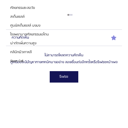
ศัลยกรรมชะลอวัย
สเต็มเซลล์
ศูนย์สเต็มเซลล์ บงบง
โรงพยาบาลศัลยกรรมเอโตน
ความคิดเห็น
ผ่าตัดเพิ่มความสูง
คลินิกผิวเกาหลี
ไม่สามารถโหลดความคิดเห็น
Stem Cell
ดูเหมือนจะมีปัญหาทางเทคนิคบางอย่าง ลองเชื่อมต่ออีกครั้งหรือรีเฟรชหน้าเพจ
รีเฟรช
รีวิวขั้นตอนผ่าตัดขากรรไกรที่เกาหลี ตั้งแต่ปรึกษาจนถึง
พักฟื้น | ประสบการณ์ผ่าตัดขากรรไกรกับ Glam Plastic
Surgery โรงพยาบาลศัลยกรรมแกลม