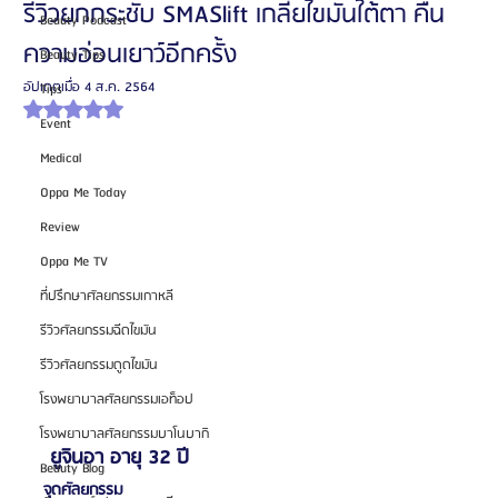
รีวิวยกกระชับ SMASlift เกลี่ยไขมันใต้ตา คืน
Beauty Podcast
ความอ่อนเยาว์อีกครั้ง
Beauty Tips
อัปเดตเมื่อ
4 ส.ค. 2564
Tips
ได้รับ NaN เต็ม 5 ดาว
Event
Medical
Oppa Me Today
Review
Oppa Me TV
ที่ปรึกษาศัลยกรรมเกาหลี
รีวิวศัลยกรรมฉีดไขมัน
รีวิวศัลยกรรมดูดไขมัน
โรงพยาบาลศัลยกรรมเอท็อป
โรงพยาบาลศัลยกรรมบาโนบากิ
ยูจินอา อายุ 32 ปี
Beauty Blog
จุดศัลยกรรม