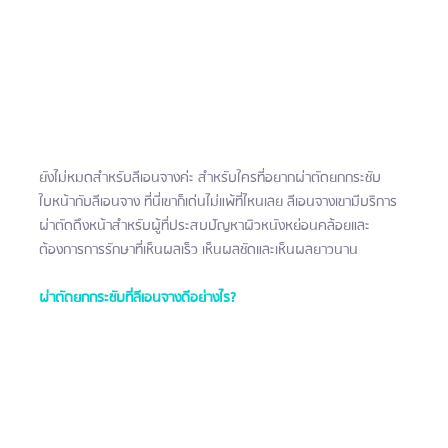
ยังไม่หมดสำหรับลีเอนจางค่ะ สำหรับใครที่อยากผ่าตัดยกกระชับ
ใบหน้ากับลีเอนจาง ที่นี่เขาก็เด่นไม่แพ้ที่ไหนเลย ลีเอนจางเขามีบริการ
ผ่าตัดดึงหน้าสำหรับผู้ที่ประสบปัญหาผิวหนังหย่อนคล้อยและ
ต้องการการรักษาที่เห็นผลเร็ว เห็นผลชัดและเห็นผลยาวนาน
ผ่าตัดยกกระชับที่ลีเอนจางดีอย่างไร?