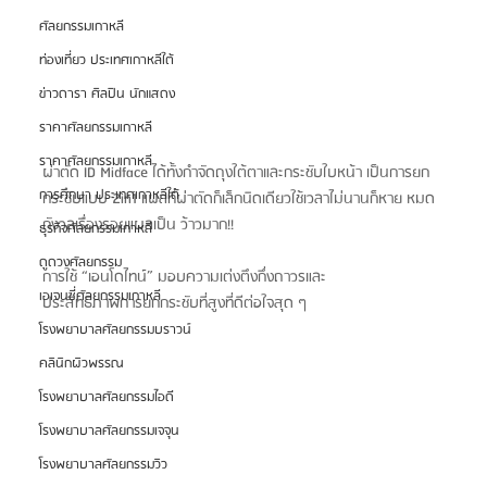
ศัลยกรรมเกาหลี
ท่องเที่ยว ประเทศเกาหลีใต้
ข่าวดารา ศิลปิน นักแสดง
ราคาศัลยกรรมเกาหลี
ราคาศัลยกรรมเกาหลี
ผ่าตัด ID Midface ได้ทั้งกำจัดถุงใต้ตาและกระชับใบหน้า เป็นการยก
การศึกษา ประเทศเกาหลีใต้
กระชับแบบ 2in1 แผลที่ผ่าตัดก็เล็กนิดเดียวใช้เวลาไม่นานก็หาย หมด
กังวลเรื่องรอยแผลเป็น ว้าวมาก!!
ธุรกิจศัลยกรรมเกาหลี
ดูดวงศัลยกรรม
การใช้ “เอนโดไทน์” มอบความเต่งตึงกึ่งถาวรและ
เอเจนซี่ศัลยกรรมเกาหลี
ประสิทธิภาพการยกกระชับที่สูงที่ดีต่อใจสุด ๆ
โรงพยาบาลศัลยกรรมบราวน์
คลินิกผิวพรรณ
โรงพยาบาลศัลยกรรมไอดี
โรงพยาบาลศัลยกรรมเจจุน
โรงพยาบาลศัลยกรรมวิว