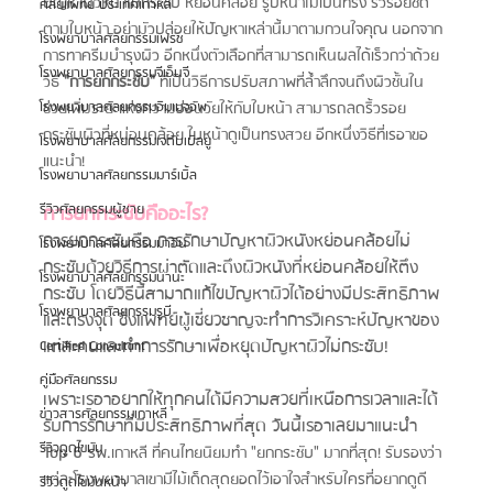
ปัญหาผิวหน้าไม่กระชับ หย่อนคล้อย รูปหน้าไม่เป็นทรง ริ้วรอยชัด
ศัลยแพทย์ ประเทศเกาหลี
ตามใบหน้า อย่ามัวปล่อยให้ปัญหาเหล่านี้มาตามกวนใจคุณ นอกจาก
โรงพยาบาลศัลยกรรมเฟรช
การทาครีมบำรุงผิว อีกหนึ่งตัวเลือกที่สามารถเห็นผลได้เร็วกว่าด้วย
โรงพยาบาลศัลยกรรมจีเอ็นจี
วิธี 
"การยกกระชับ"
 ที่เป็นวิธีการปรับสภาพที่ล้ำลึกจนถึงผิวชั้นใน 
โรงพยาบาลศัลยกรรมอิมเมจอัพ
ช่วยเพิ่มระยะแห่งความอ่อนวัยให้กับใบหน้า สามารถลดริ้วรอย 
กระชับผิวที่หน่อนคล้อย ใบหน้าดูเป็นทรงสวย อีกหนึ่งวิธีที่เรอาขอ
โรงพยาบาลศัลยกรรมเจดับเบิลยู
แนะนำ!
โรงพยาบาลศัลยกรรมมาร์เบิ้ล
รีวิวศัลยกรรมผู้ชาย
การยกกระชับคืออะไร?
การยกกระชับคือ การรักษาปัญหาผิวหนังหย่อนคล้อยไม่
โรงพยาบาลศัลยกรรมมาอิน
กระชับด้วยวิธีการผ่าตัดและดึงผิวหนังที่หย่อนคล้อยให้ตึง
โรงพยาบาลศัลยกรรมนานะ
กระชับ โดยวิธีนี้สามาถแก้ไขปัญหาผิวได้อย่างมีประสิทธิภาพ
โรงพยาบาลศัลยกรรมรูบี
และตรงจุด ซึ่งแพทย์ผู้เชี่ยวชาญจะทำการวิเคราะห์ปัญหาของ
แต่ละคนและทำการรักษาเพื่อหยุดปัญหาผิวไม่กระชับ!
Certified Consultant
คู่มือศัลยกรรม
เพราะเรอาอยากให้ทุกคนได้มีความสวยที่เหนือการเวลาและได้
ข่าวสารศัลยกรรมเกาหลี
รับการรักษาที่มีประสิทธิภาพที่สุด วันนี้เรอาเลยมาแนะนำ 
รีวิวดูดไขมัน
Top 6 
รพ.เกาหลี ที่คนไทยนิยมทำ "ยกกระชับ" มากที่สุด! รับรองว่า
แต่ละโรงพยาบาลเขามีไม้เด็ดสุดยอดไว้เอาใจสำหรับใครที่อยากดูดี
รีวิวดูดไขมันหน้า