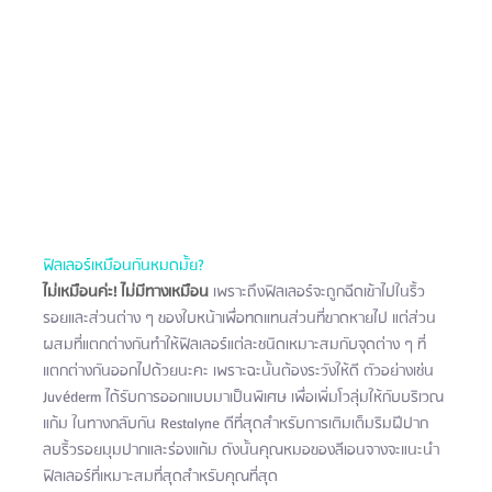
ฟิลเลอร์เหมือนกันหมดมั้ย?
ไม่เหมือนค่ะ! ไม่มีทางเหมือน
เพราะถึงฟิลเลอร์จะถูกฉีดเข้าไปในริ้ว
รอยและส่วนต่าง ๆ ของใบหน้าเพื่อทดแทนส่วนที่ขาดหายไป แต่ส่วน
ผสมที่แตกต่างกันทำให้ฟิลเลอร์แต่ละชนิดเหมาะสมกับจุดต่าง ๆ ที่
แตกต่างกันออกไปด้วยนะคะ เพราะฉะนั้นต้องระวังให้ดี ตัวอย่างเช่น 
Juvéderm ได้รับการออกแบบมาเป็นพิเศษ เพื่อเพิ่มโวลุ่มให้กับบริเวณ
แก้ม ในทางกลับกัน Restalyne ดีที่สุดสำหรับการเติมเต็มริมฝีปาก 
ลบริ้วรอยมุมปากและร่องแก้ม ดังนั้นคุณหมอของลีเอนจางจะแนะนำ
ฟิลเลอร์ที่เหมาะสมที่สุดสำหรับคุณที่สุด