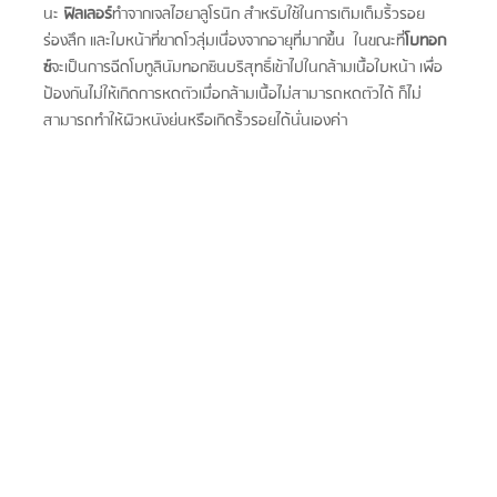
นะ 
ฟิลเลอร์
ทำจากเจลไฮยาลูโรนิก สำหรับใช้ในการเติมเต็มริ้วรอย 
ร่องลึก และใบหน้าที่ขาดโวลุ่มเนื่องจากอายุที่มากขึ้น  ในขณะที่
โบทอก
ซ์
จะเป็นการฉีดโบทูลินัมทอกซินบริสุทธิ์เข้าไปในกล้ามเนื้อใบหน้า เพื่อ
ป้องกันไม่ให้เกิดการหดตัวเมื่อกล้ามเนื้อไม่สามารถหดตัวได้ ก็ไม่
สามารถทำให้ผิวหนังย่นหรือเกิดริ้วรอยได้นั่นเองค่า