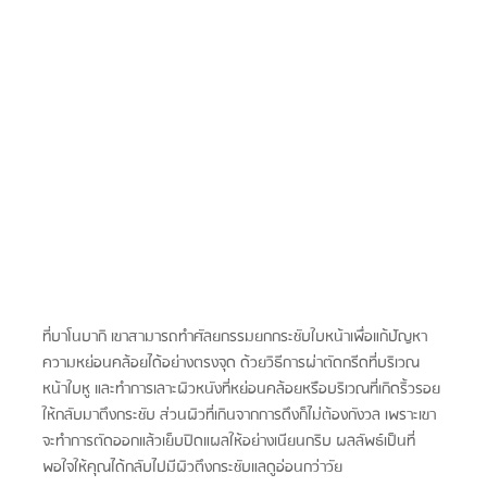
ที่บาโนบากิ เขาสามารถทำศัลยกรรมยกกระชับใบหน้าเพื่อแก้ปัญหา
ความหย่อนคล้อยได้อย่างตรงจุด ด้วยวิธีการผ่าตัดกรีดที่บริเวณ
หน้าใบหู และทำการเลาะผิวหนังที่หย่อนคล้อยหรือบริเวณที่เกิดริ้วรอย
ให้กลับมาตึงกระชับ ส่วนผิวที่เกินจากการดึงก็ไม่ต้องกังวล เพราะเขา
จะทำการตัดออกแล้วเย็บปิดแผลให้อย่างเนียนกริบ ผลลัพธ์เป็นที่
พอใจให้คุณได้กลับไปมีผิวตึงกระชับแลดูอ่อนกว่าวัย