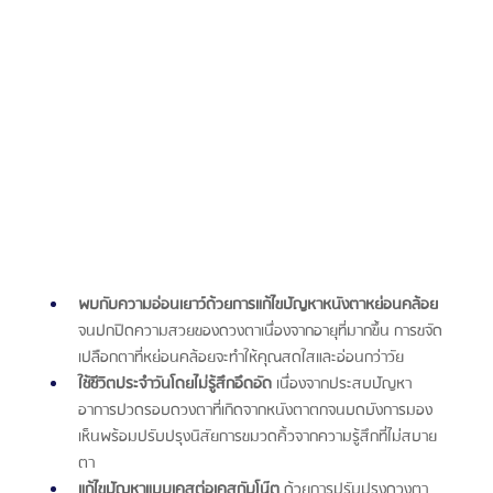
พบกับความอ่อนเยาว์ด้วยการแก้ไขปัญหาหนังตาหย่อนคล้อย
จนปกปิดความสวยของดวงตาเนื่องจากอายุที่มากขึ้น การขจัด
เปลือกตาที่หย่อนคล้อยจะทำให้คุณสดใสและอ่อนกว่าวัย
ใช้ชีวิตประจำวันโดยไม่รู้สึกอึดอัด 
เนื่องจากประสบปัญหา
อาการปวดรอบดวงตาที่เกิดจากหนังตาตกจนบดบังการมอง
เห็นพร้อมปรับปรุงนิสัยการขมวดคิ้วจากความรู้สึกที่ไม่สบาย
ตา
แก้ไขปัญหาแบบเคสต่อเคสกับโน๊ต
 ด้วยการปรับปรุงดวงตา