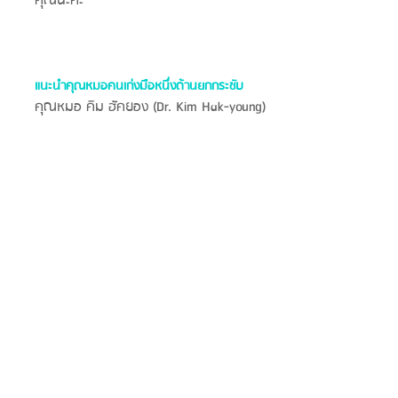
คุณนะคะ
แนะนำคุณหมอคนเก่งมือหนึ่งด้านยกกระชับ
คุณหมอ คิม ฮัคยอง (Dr. Kim Hak-young)