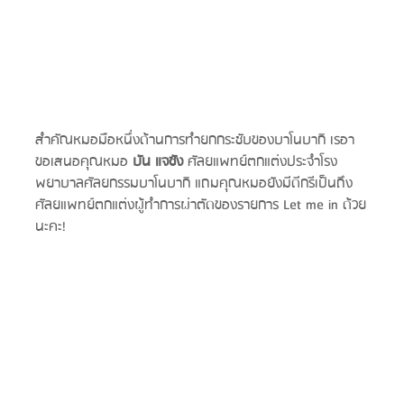
สำคัณหมอมือหนึ่งด้านการทำยกกระชับของบาโนบากิ เรอา
ขอเสนอคุณหมอ 
บัน แจซัง 
ศัลยแพทย์ตกแต่งประจำโรง
พยาบาลศัลยกรรมบาโนบากิ แถมคุณหมอยังมีดีกรีเป็นถึง
ศัลยแพทย์ตกแต่งผู้ทำการผ่าตัดของรายการ Let me in ด้วย
นะคะ!