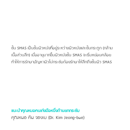
ชั้น SMAS เป็นชั้นผิวหนังที่อยู่ระหว่างผิวหนังและชั้นกระดูก (กล้าม
เนื้อส่วนลึก) เมื่ออายุมากขึ้นผิวหนังชั้น SMAS จะเริ่มหย่อนคล้อย 
ทำให้การรักษาปัญหาผิวไม่กระชับต้องรักษาให้ลึกถึงชั้นผิว SMAS 
แนะนำคุณหมอคนเก่งมือหนึ่งด้านยกกระชับ
คุณหมอ คิม จองเบ (Dr. Kim Jeong-bae)