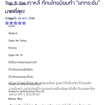
Top 6 รพ.เกาหลี ที่คนไทยนิยมทำ "ยกกระชับ"
Beauty Podcast
มากที่สุด!
Beauty Tips
อัปเดตเมื่อ
30 พ.ค. 2566
Tips
ได้รับ NaN เต็ม 5 ดาว
Event
Medical
Oppa Me Today
Review
Oppa Me TV
ที่ปรึกษาศัลยกรรมเกาหลี
รีวิวศัลยกรรมฉีดไขมัน
รีวิวศัลยกรรมดูดไขมัน
ปัญหาผิวหน้าไม่กระชับ หย่อนคล้อย รูปหน้าไม่เป็นทรง ริ้วรอยชัด
โรงพยาบาลศัลยกรรมเอท็อป
ตามใบหน้า อย่าปล่อยไว้นานจนกลายเป็นปัญหาฝังลึก รีบมองหาโรง
โรงพยาบาลศัลยกรรมบาโนบากิ
พยาบาลดี ๆ รักษาด่วน!
Beauty Blog