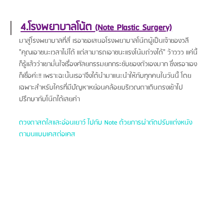
4.โรงพยาบาลโน้ต 
(Note Plastic Surgery)
มาสู่โรงพยาบาลที่สี่ เรอาขอเสนอโรงพยาบาลโน๊ตผู้เป็นเจ้าของวลี 
"คุณเอาชนะเวลาไม่ได้ แต่สามารถเอาชนะแรงโน้มถ่วงได้" ว้าววว แค่นี้
ก็รู้แล้วว่าเขามั่นใจเรื่องศัลยกรรมยกกระชับของตัวเองมาก ซึ่งเรอาเอง
ก็เชื่อค่ะ!! เพราะฉะนั้นเรอาจึงได้นำมาแนะนำให้กับทุกคนในวันนี้ โดย
เฉพาะสำหรับใครที่มีปัญหาหย่อนคล้อยบริเวณตาเดินตรงเข้าไป
ปรึกษากับโน๊ตได้เลยค่า
ดวงตาสดใสและอ่อนเยาว์ ไปกับ Note ด้วยการผ่าตัดปรับแต่งหนัง
ตาบนแบบเคสต่อเคส