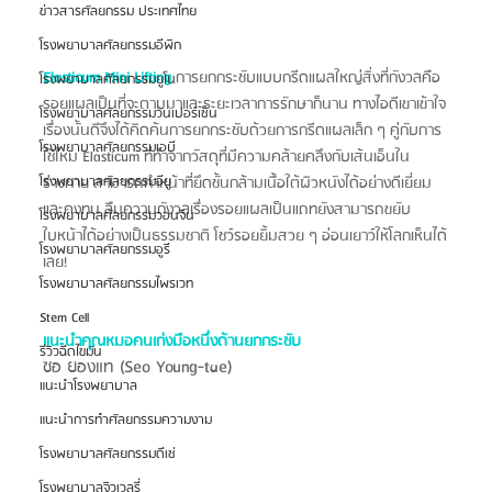
ข่าวสารศัลยกรรม ประเทศไทย
โรงพยาบาลศัลยกรรมอีพิก
Elasticum Mini Lifting 
การยกกระชับแบบกรีดแผลใหญ่สิ่งที่กังวลคือ 
โรงพยาบาลศัลยกรรมยูโน
รอยแผลเป็นที่จะตามมาและระยะเวลาการรักษาก็นาน ทางไอดีเขาเข้าใจ
โรงพยาบาลศัลยกรรมวันเปอร์เซ็น
เรื่องนั้นดีจึงได้คิดค้นการยกกระชับด้วยการกรีดแผลเล็ก ๆ คู่กับการ
โรงพยาบาลศัลยกรรมเอบี
ใช้ไหม Elasticum ที่ทำจากวัสดุที่มีความคล้ายคลึงกับเส้นเอ็นใน
โรงพยาบาลศัลยกรรมอียู
ร่างกาย สามารถทำหน้าที่ยึดชั้นกล้ามเนื้อใต้ผิวหนังได้อย่างดีเยี่ยม
และคงทน ลืมความกังวลเรื่องรอยแผลเป็นแถทยังสามารถขยับ
โรงพยาบาลศัลยกรรมวอนจิน
ใบหน้าได้อย่างเป็นธรรมชาติ โชว์รอยยิ้มสวย ๆ อ่อนเยาว์ให้โลกเห็นได้
โรงพยาบาลศัลยกรรมอูรี
เลย!
โรงพยาบาลศัลยกรรมไพรเวท
Stem Cell
แนะนำคุณหมอคนเก่งมือหนึ่งด้านยกกระชับ
รีวิวฉีดไขมัน
ซอ ยองแท (Seo Young-tae)
แนะนำโรงพยาบาล
แนะนำการทำศัลยกรรมความงาม
โรงพยาบาลศัลยกรรมดีเซ่
โรงพยาบาลจิวเวลรี่