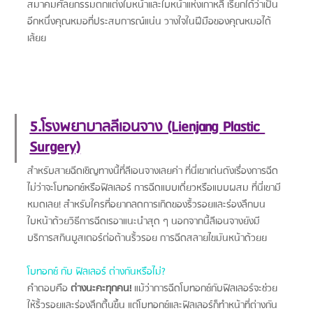
สมาคมศัลยกรรมตกแต่งใบหน้าและใบหน้าแห่งเกาหลี เรียกได้ว่าเป็น
อีกหนึ่งคุณหมอที่ประสบการณ์แน่น วางใจในฝีมือของคุณหมอได้
เล้ยย
5.โรงพยาบาลลีเอนจาง (Lienjang Plastic 
Surgery)
สำหรับสายฉีดเชิญทางนี้ที่ลีเอนจางเลยค่า ที่นี่เขาเด่นดังเรื่องการฉีด
ไม่ว่าจะโบทอกซ์หรือฟิลเลอร์ การฉีดแบบเดี่ยวหรือแบบผสม ที่นี่เขามี
หมดเลย! สำหรับใครที่อยากลดการเกิดของริ้วรอยและร่องลึกบน
ใบหน้าด้วยวิธีการฉีดเรอาแนะนำสุด ๆ นอกจากนี้ลีเอนจางยังมี
บริการสกินบูสเตอร์ต่อต้านริ้วรอย การฉีดสลายไขมันหน้าด้วยย
โบทอกซ์ กับ ฟิลเลอร์ ต่างกันหรือไม่?
คำตอบคือ 
ต่างนะคะทุกคน!
 แม้ว่าการฉีดโบทอกซ์กับฟิลเลอร์จะช่วย
ให้ริ้วรอยและร่องลึกตื้นขึ้น แต่โบทอกซ์และฟิลเลอร์ก็ทำหน้าที่ต่างกัน