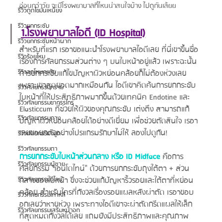
อ่อนกว่าวัย จะมีโรงพยาบาลที่ไหนน่าสนใจบ้าง ไปดูกันเล้ยย
รีวิวดูดไขมันเหนียง
รีวิวยกกระชับ
1.โรงพยาบาลไอดี (ID Hospital)
รีวิวยกกระชับหน้าผาก
สำหรับที่แรก เรอาขอแนะนำโรงพยาบาลไอดีเลย ที่นี่เขาขึ้นชื่อ
รีวิวร้อยไหม
เรื่องการศัลยกรรมส่วนต่าง ๆ บนใบหน้าอยู่แล้ว เพราะฉะนั้น
รีวิวลดโหนกแก้ม
การยกกระชับแก้ไขปัญหาผิวหย่อนคล้อยก็ไม่ต้องห่วงเลย
เพราะเขาสุดยอดมากเหมือนกัน ไอดีเขาคิดค้นการยกกระชับ
รีวิวศัลยกรรมกราม
ใบหน้าที่ให้ประสิทธิภาพมากขึ้นด้วยเทคนิค Endotine และ 
รีวิวศัลยกรรมขากรรไกร
Elasticcum ที่ช่วยให้ผิวของคุณกระชับ เต่งตึง สามารถแก้
รีวิวศัลยกรรมคาง
ปัญหาผิวหย่อนคล้อยได้อย่างดีเยี่ยม เพื่อช่วยตัดสินใจ เรอา
เลยขอยกตัวอย่างโปรแกรมรักษาไม่ให้ ลองไปดูกัน!
รีวิวศัลยกรรมจมูก
รีวิวศัลยกรรมตา
การยกกระชับใบหน้าส่วนกลาง หรือ ID Midface
คือการ
รีวิวศัลยกรรมผู้ชาย
ศัลยกรรม "เอนโดไทน์" ด้วยการยกกระชับถุงใต้ตา + ส่วน
กลางของใบหน้า ซึ่งจะช่วยแก้ปัญหาริ้วรอยและใต้ตาที่หย่อน
รีวิวศัลยกรรมวีไลน์
คล้อย สำหรับใครที่กังวลเรื่องรอยแผลหลังผ่าตัด เรอาขอบ
รีวิวศัลยกรรมเกาหลี
อกเลยว่าหายห่วง เพราะทางไอดีเขาจะผ่าตัดกรีดแผลให้เล็ก
รีวิวศัลยกรรมเสริมหน้าอก
ที่สุดหมดกังวลได้เลย แถมยังมีประสิทธิภาพและคุณภาพ