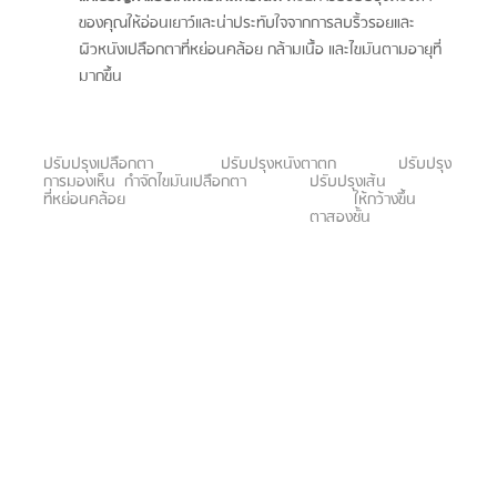
ของคุณให้อ่อนเยาว์และน่าประทับใจจากการลบริ้วรอยและ
ผิวหนังเปลือกตาที่หย่อนคล้อย กล้ามเนื้อ และไขมันตามอายุที่
มากขึ้น
ปรับปรุงเปลือกตา		ปรับปรุงหนังตาตก		ปรับปรุง
การมองเห็น  กำจัดไขมันเปลือกตา		ปรับปรุงเส้น
ที่หย่อนคล้อย						ให้กว้างขึ้น	
						ตาสองชั้น