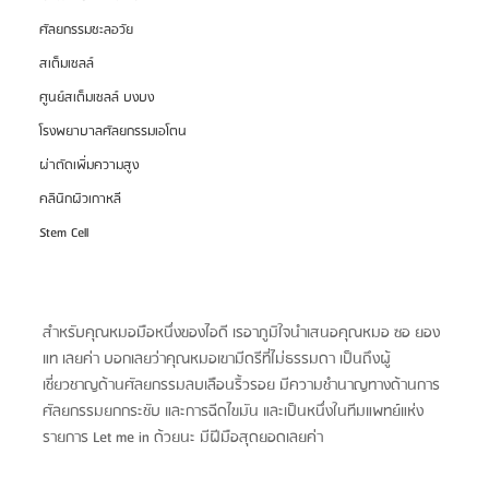
ศัลยกรรมชะลอวัย
สเต็มเซลล์
ศูนย์สเต็มเซลล์ บงบง
โรงพยาบาลศัลยกรรมเอโตน
ผ่าตัดเพิ่มความสูง
คลินิกผิวเกาหลี
Stem Cell
สำหรับคุณหมอมือหนึ่งของไอดี เรอาภูมิใจนำเสนอคุณหมอ ซอ ยอง
แท เลยค่า บอกเลยว่าคุณหมอเขามีดรีที่ไม่ธรรมดา เป็นถึงผู้
เชี่ยวชาญด้านศัลยกรรมลบเลือนริ้วรอย มีความชำนาญทางด้านการ
ศัลยกรรมยกกระชับ และการฉีดไขมัน และเป็นหนึ่งในทีมแพทย์แห่ง
รายการ Let me in ด้วยนะ มีฝีมือสุดยอดเลยค่า