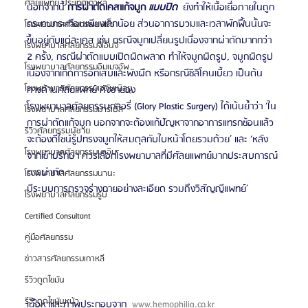
ศัลยแพทย์ ประเทศเกาหลี
นอกจากนี้ 
การผ่าตัดเคสแก้จมูก 
แบบปิด
  ยังทำให้เนื้อเยื่อภายในถูก
กระทบกระเทือนเพียงเล็กน้อย ส่วนอาการบวมและเวลาพักฟื้นนั้นจะ
โรงพยาบาลศัลยกรรมเฟรช
ขึ้นอยู่กับแต่ละเคส เช่น กรณีจมูกเปลี่ยนรูปเนื่องจากผ่าตัดมากกว่า 
โรงพยาบาลศัลยกรรมจีเอ็นจี
2 ครั้ง, กรณีผ่าตัดแบบเปิดผิดพลาด ทำให้จมูกผิดรูป, จมูกผิดรูป
โรงพยาบาลศัลยกรรมอิมเมจอัพ
เนื่องจากเกิดการอักเสบและพังผืด หรือกรณีซิลิโคนเบี้ยว เป็นต้น 
โรงพยาบาลศัลยกรรมเจดับเบิลยู
ทางด้านศัลยแพทย์ คังชายอง
โรงพยาบาลศัลยกรรมกลอรี่ (Glory Plastic Surgery) ได้เน้นย้ำว่า ‘ใน
โรงพยาบาลศัลยกรรมมาร์เบิ้ล
การผ่าตัดแก้จมูก นอกจากจะต้องแก้ปัญหาจากอาการแทรกซ้อนแล้ว
รีวิวศัลยกรรมผู้ชาย
จะต้องดีไซน์รูปทรงจมูกให้สมดุลกับใบหน้าโดยรวมด้วย’ และ ‘หลัง
โรงพยาบาลศัลยกรรมมาอิน
จากเข้าปรึกษา ควรเลือกโรงพยาบาลที่มีศัลยแพทย์มากประสบการณ์
การผ่าตัด
โรงพยาบาลศัลยกรรมนานะ
มีระบบการตรวจร่างกายอย่างละเอียด รวมถึงวิสัญญีแพทย์’ 
โรงพยาบาลศัลยกรรมรูบี
Certified Consultant
คู่มือศัลยกรรม
ข่าวสารศัลยกรรมเกาหลี
รีวิวดูดไขมัน
รีวิวดูดไขมันหน้า
เนื้อหาและภาพประกอบจาก  
www.hemophilia.co.kr