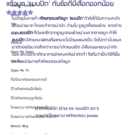
แก้จมูก ‘แบบปิด’ กับข้อดีมีเลือดออกน้อย
Beauty Podcast
ได้รับ NaN เต็ม 5 ดาว
Beauty Tips
ในปัจจุบันการทำ 
ศัลยกรรมแก้จมูก 
‘แบบปิด’
 กำลังได้รับความสนใจ
Tips
เป็นอย่างมาก โดยจะทำการผ่าตัด 
ด้านใน
 รูจมูกทั้งสองข้าง  แตกต่าง
จาก 
แบบเปิด
 ที่ต้องกรีดจากรูจมูกสองข้างผ่านเสากลางจมูก ทำให้ 
Event
แบบปิด
 มีลักษณะพิเศษคือแทบจะไม่มีรอยแผลเป็น ยิ่งไปกว่านั้นแผล
Medical
ผ่าตัดยังมีขนาดเล็กกว่าการผ่าตัดแบบเปิด มีเลือดออกขณะผ่าตัด
Oppa Me Today
น้อย และมีอัตราเกิดอาการอักเสบหลังผ่าตัดต่ำ จึงถือว่าเป็นวิธีที่เอื้อ
Review
ประโยชน์ต่อการทำศัลยกรรมแก้จมูก 
Oppa Me TV
ที่ปรึกษาศัลยกรรมเกาหลี
รีวิวศัลยกรรมฉีดไขมัน
รีวิวศัลยกรรมดูดไขมัน
โรงพยาบาลศัลยกรรมเอท็อป
ผ่าตัดแบบปิด (ซ้าย) และ แบบเปิด (ขวา)
ภาพจากโรงพยาบาลศัลยกรรม jaessia
โรงพยาบาลศัลยกรรมบาโนบากิ
Beauty Blog