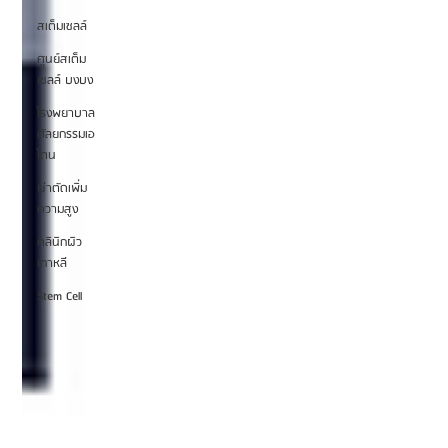
สเต็มเซลล์
ศูนย์สเต็ม
เซลล์ บงบง
โรงพยาบาล
ศัลยกรรมเอ
โตน
ผ่าตัดเพิ่ม
ความสูง
คลินิกผิว
เกาหลี
Stem Cell